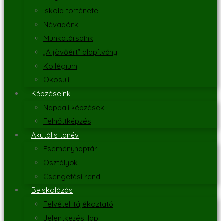
Iskola története
Névadónk
Munkatársaink
„A jövőért” alapítvány
Kollégium
Ökosuli
Képzéseink
Nappali képzések
Felnőttképzés
Akutális tanév
Eseménynaptár
Osztályok
Csengetési rend
Beiskolázás
Felvételi tájékoztató
Jelentkezési lap