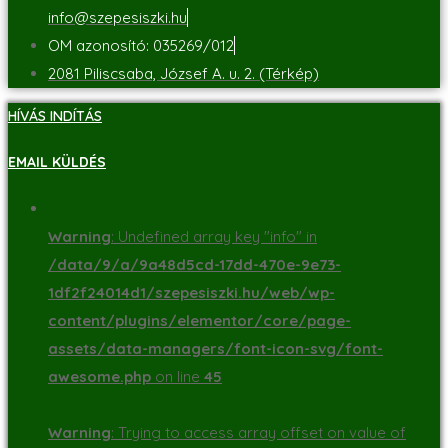
info@szepesiszki.hu
OM azonosító: 035269/012
2081 Piliscsaba, József A. u. 2. (Térkép)
HÍVÁS INDÍTÁS
EMAIL KÜLDÉS
Warning
: Undefined array key "info" in
/data/9/a/9a48d5cd-17dd-470e-9e73-
1df2f24014d1/szepesiszki.hu/web/wp-
content/plugins/elementor/core/page-
assets/data-managers/font-icon-svg/font-
awesome.php
on line
45
Warning
: Trying to access array offset on value of