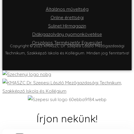
Általános műveltség
Online érettségi
Sulinet Hírmagazin
Diákigazolvány nyomonkövetése
Országos Természetőr Egyesület
Copyright © 2023 KMASZC Dr. Szepesi László Mezőgazdasági
Technikum, Szakképző Iskola és Kollégium. Minden jog fenntartva!
Írjon nekünk!