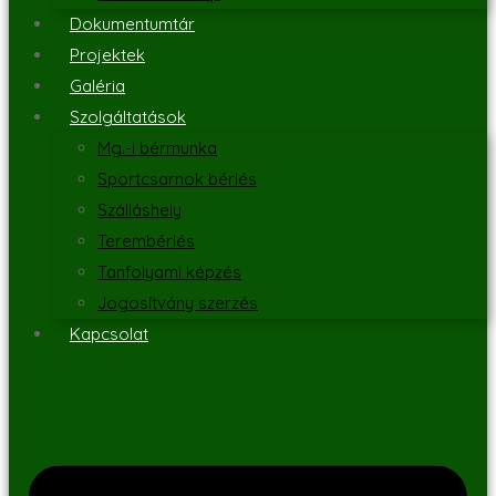
Dokumentumtár
Projektek
Galéria
Szolgáltatások
Mg.-i bérmunka
Sportcsarnok bérlés
Szálláshely
Terembérlés
Tanfolyami képzés
Jogosítvány szerzés
Kapcsolat