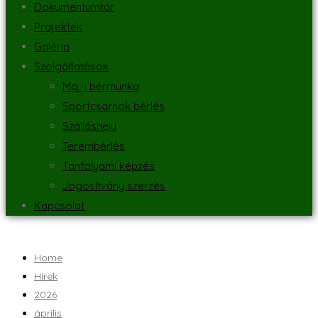
Dokumentumtár
Projektek
Galéria
Szolgáltatások
Mg.-i bérmunka
Sportcsarnok bérlés
Szálláshely
Terembérlés
Tanfolyami képzés
Jogosítvány szerzés
Kapcsolat
Home
Hírek
2026
április