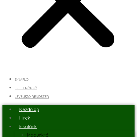
E-NAPLÓ
E-ELLENŐRZŐ
LEVELEZŐ RENDSZER
Kezdőlap
Hírek
Iskolánk
Magunkról