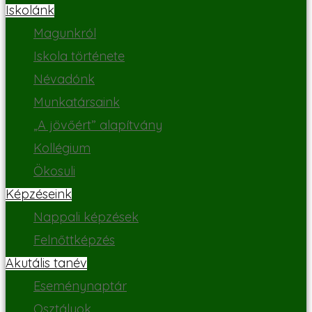
Iskolánk
Magunkról
Iskola története
Névadónk
Munkatársaink
„A jövőért” alapítvány
Kollégium
Ökosuli
Képzéseink
Nappali képzések
Felnőttképzés
Akutális tanév
Eseménynaptár
Osztályok