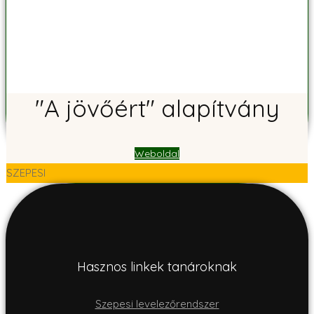
"A jövőért" alapítvány
Weboldal
SZEPESI
Hasznos linkek tanároknak
Szepesi levelezőrendszer