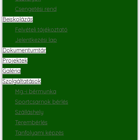
Csengetési rend
Beiskolázás
Felvételi tájékoztató
Jelentkezési lap
Dokumentumtár
Projektek
Galéria
Szolgáltatások
Mg.-i bérmunka
Sportcsarnok bérlés
Szálláshely
Terembérlés
Tanfolyami képzés