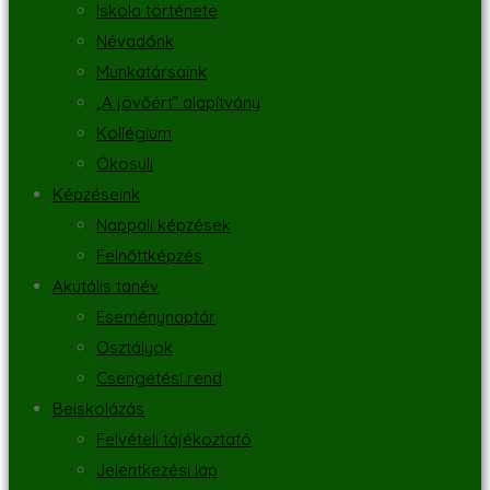
Iskola története
Névadónk
Munkatársaink
„A jövőért” alapítvány
Kollégium
Ökosuli
Képzéseink
Nappali képzések
Felnőttképzés
Akutális tanév
Eseménynaptár
Osztályok
Csengetési rend
Beiskolázás
Felvételi tájékoztató
Jelentkezési lap