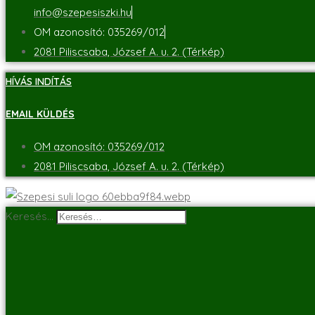
info@szepesiszki.hu
OM azonosító: 035269/012
2081 Piliscsaba, József A. u. 2. (Térkép)
HÍVÁS INDÍTÁS
EMAIL KÜLDÉS
OM azonosító: 035269/012
2081 Piliscsaba, József A. u. 2. (Térkép)
Keresés…