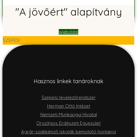
"A jövőért" alapítvány
Weboldal
SZEPESI
Hasznos linkek tanároknak
Szepesi levelezőrendszer
Herman Ottó Intézet
Nemzeti Munkaügyi Hivatal
Országos Erdészeti Egyesület
Agrár-szakképző iskolák bemutató honlapja