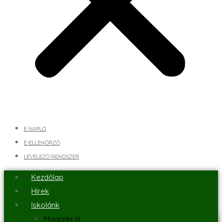
E-NAPLÓ
E-ELLENŐRZŐ
LEVELEZŐ RENDSZER
Kezdőlap
Hírek
Iskolánk
Magunkról