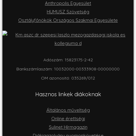
Anthropolis Egyesület
HUMUSZ Szövetség
Osztályfőnökök Országos Szakmai Egyesülete
Adószám: 15823175-2-42
Bankszámlaszám: 10032000-00333908-00000000
OM azonositó: 035269/012
Hasznos linkek diákoknak
Általános műveltség
Online érettségi
Sulinet Hírmagazin
Diákigazolvány nyomonkövetése