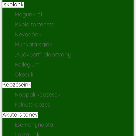
Iskolánk
Magunkról
Iskola története
Névadónk
Munkatársaink
„A jövőért” alapítvány
Kollégium
Ökosuli
Képzéseink
Nappali képzések
Felnőttképzés
Akutális tanév
Eseménynaptár
Osztályok