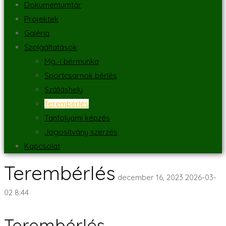
Dokumentumtár
Projektek
Galéria
Szolgáltatások
Mg.-i bérmunka
Sportcsarnok bérlés
Szálláshely
Terembérlés
Tanfolyami képzés
Jogosítvány szerzés
Kapcsolat
Terembérlés
december 16, 2023
2026-03-
02 8:44
Terembérlés