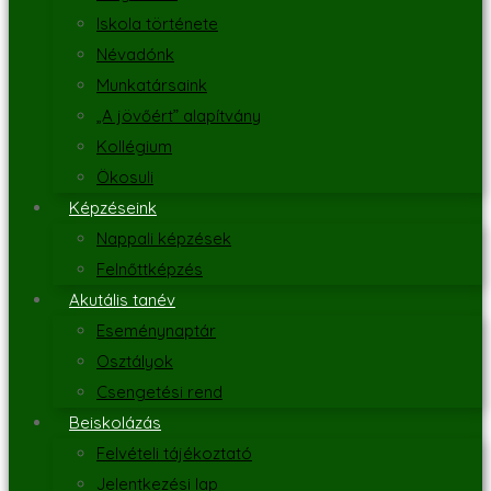
Iskola története
Névadónk
Munkatársaink
„A jövőért” alapítvány
Kollégium
Ökosuli
Képzéseink
Nappali képzések
Felnőttképzés
Akutális tanév
Eseménynaptár
Osztályok
Csengetési rend
Beiskolázás
Felvételi tájékoztató
Jelentkezési lap