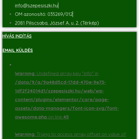
info@szepesiszki.hu
OM azonosító: 035269/012
2081 Piliscsaba, József A. u. 2. (Térkép)
HÍVÁS INDÍTÁS
EMAIL KÜLDÉS
Warning
: Undefined array key "info" in
/data/9/a/9a48d5cd-17dd-470e-9e73-
1df2f24014d1/szepesiszki.hu/web/wp-
content/plugins/elementor/core/page-
assets/data-managers/font-icon-svg/font-
awesome.php
on line
45
Warning
: Trying to access array offset on value of