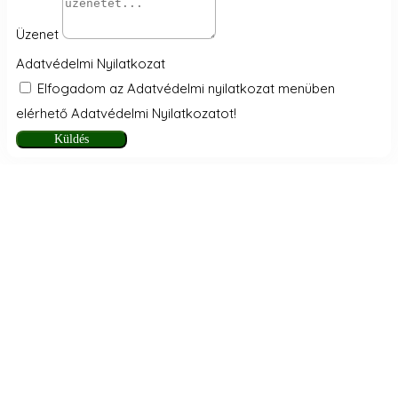
Üzenet
Adatvédelmi Nyilatkozat
Elfogadom az Adatvédelmi nyilatkozat menüben
elérhető Adatvédelmi Nyilatkozatot!
Küldés
Megszakítás
Eszköztár megnyitása
Akadálymentesítés eszközei
Betűméret növelése
Betűméret csökkentése
Szürkeárnyalatos
Magas kontraszt
Negatív kontraszt
Világos háttér