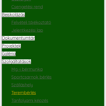
Csengetési rend
Beiskolázás
Felvételi tájékoztató
Jelentkezési lap
Dokumentumtár
Projektek
Galéria
Szolgáltatások
Mg.-i bérmunka
Sportcsarnok bérlés
Szálláshely
Terembérlés
Tanfolyami képzés