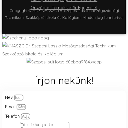
Országos Természetőr Egyesület
Copyright © 2023 KMASZC Dr. Szepesi László Mezőgazdasági
Technikum, Szakképző Iskola és Kollégium. Minden jog fenntartva!
Írjon nekünk!
Név
Email
Telefon