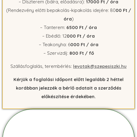
– Díszterem (bálra, előadásra):
17000 Ft / óra
(Rendezvény előtti bepakolás-kipakolás idejére: 80
00 Ft /
óra
)
– Tanterem:
6500 Ft / óra
– Ebédlő: 12
000 Ft / óra
– Teakonyha: 6
000 Ft / óra
– Szervizdíj:
800 Ft / fő
Szállásfoglalás, terembérlés:
levotak@szepesiszki.hu
Kérjük a foglalási időpont előtt legalább 2 héttel
korábban jelezzék a bérlő adatait a szerződés
előkészítése érdekében.