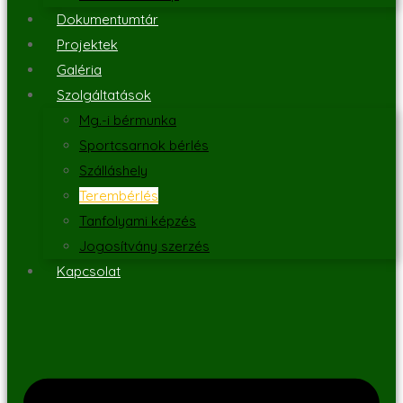
Dokumentumtár
Projektek
Galéria
Szolgáltatások
Mg.-i bérmunka
Sportcsarnok bérlés
Szálláshely
Terembérlés
Tanfolyami képzés
Jogosítvány szerzés
Kapcsolat