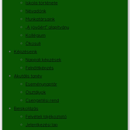
Iskola története
Névadónk
Munkatársaink
„A jövőért” alapítvány
Kollégium
Ökosuli
Képzéseink
Nappali képzések
Felnőttképzés
Akutális tanév
Eseménynaptár
Osztályok
Csengetési rend
Beiskolázás
Felvételi tájékoztató
Jelentkezési lap