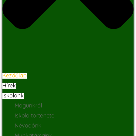
Kezdőlap
Hírek
Iskolánk
Magunkról
Iskola története
Névadónk
Munkatársaink