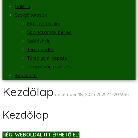
Galéria
Szolgáltatások
Mg.-i bérmunka
Sportcsarnok bérlés
Szálláshely
Terembérlés
Tanfolyami képzés
Jogosítvány szerzés
Kapcsolat
Kezdőlap
december 18, 2023
2025-11-20 9:55
Kezdőlap
RÉGI WEBOLDAL ITT ÉRHETŐ EL!