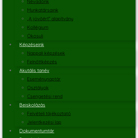
Névadónk
Munkatársaink
„A jövőért” alapítvány
Kollégium
Ökosuli
Képzéseink
Nappali képzések
Felnőttképzés
Akutális tanév
Eseménynaptár
Osztályok
Csengetési rend
Beiskolázás
Felvételi tájékoztató
Jelentkezési lap
Dokumentumtár