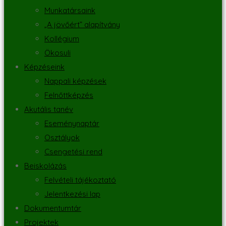
Munkatársaink
„A jövőért” alapítvány
Kollégium
Ökosuli
Képzéseink
Nappali képzések
Felnőttképzés
Akutális tanév
Eseménynaptár
Osztályok
Csengetési rend
Beiskolázás
Felvételi tájékoztató
Jelentkezési lap
Dokumentumtár
Projektek