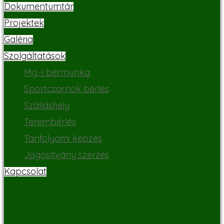
Dokumentumtár
Projektek
Galéria
Szolgáltatások
Mg.-i bérmunka
Sportcsarnok bérlés
Szálláshely
Terembérlés
Tanfolyami képzés
Jogosítvány szerzés
Kapcsolat