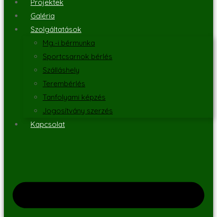
Projektek
Galéria
Szolgáltatások
Mg.-i bérmunka
Sportcsarnok bérlés
Szálláshely
Terembérlés
Tanfolyami képzés
Jogosítvány szerzés
Kapcsolat