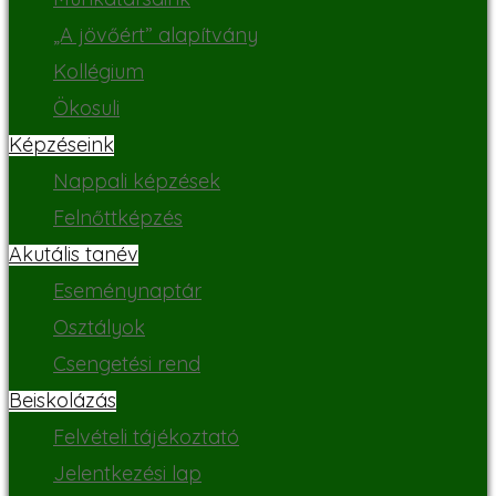
„A jövőért” alapítvány
Kollégium
Ökosuli
Képzéseink
Nappali képzések
Felnőttképzés
Akutális tanév
Eseménynaptár
Osztályok
Csengetési rend
Beiskolázás
Felvételi tájékoztató
Jelentkezési lap