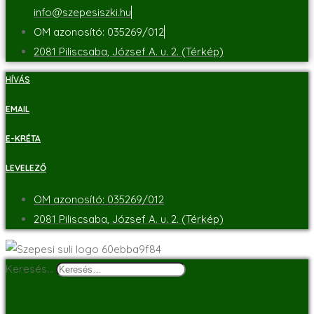
info@szepesiszki.hu
OM azonosító: 035269/012
2081 Piliscsaba, József A. u. 2. (Térkép)
HÍVÁS
EMAIL
E-KRÉTA
LEVELEZŐ
OM azonosító: 035269/012
2081 Piliscsaba, József A. u. 2. (Térkép)
Keresés…