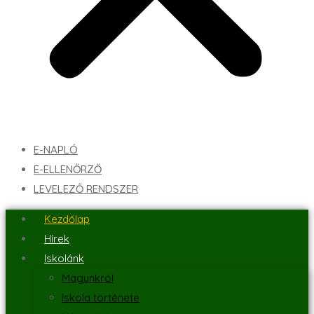
E-NAPLÓ
E-ELLENŐRZŐ
LEVELEZŐ RENDSZER
Kezdőlap
Hírek
Iskolánk
Magunkról
Iskola története