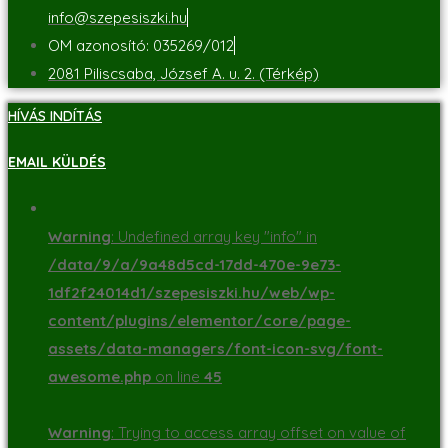
info@szepesiszki.hu
OM azonosító: 035269/012
2081 Piliscsaba, József A. u. 2. (Térkép)
HÍVÁS INDÍTÁS
EMAIL KÜLDÉS
Warning
: Undefined array key "info" in
/data/9/a/9a48d5cd-17dd-470e-9e73-
1df2f24014d1/szepesiszki.hu/web/wp-
content/plugins/elementor/core/page-
assets/data-managers/font-icon-svg/font-
awesome.php
on line
45
Warning
: Trying to access array offset on value of