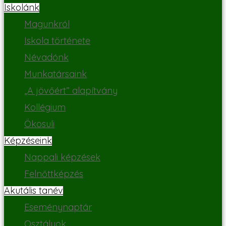
Iskolánk
Magunkról
Iskola története
Névadónk
Munkatársaink
„A jövőért” alapítvány
Kollégium
Ökosuli
Képzéseink
Nappali képzések
Felnőttképzés
Akutális tanév
Eseménynaptár
Osztályok