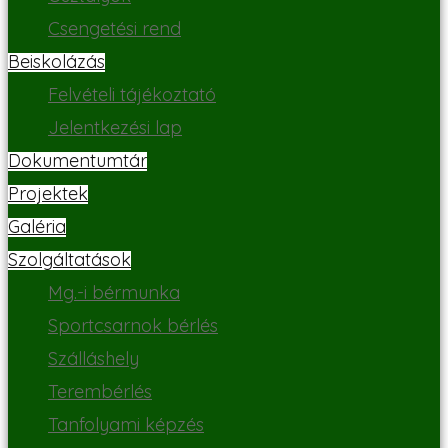
Csengetési rend
Beiskolázás
Felvételi tájékoztató
Jelentkezési lap
Dokumentumtár
Projektek
Galéria
Szolgáltatások
Mg.-i bérmunka
Sportcsarnok bérlés
Szálláshely
Terembérlés
Tanfolyami képzés