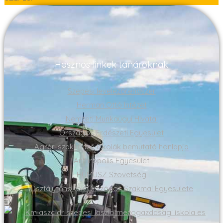
Hasznos linkek tanároknak
Szepesi levelezőrendszer
Herman Ottó Intézet
Nemzeti Munkaügyi Hivatal
Országos Erdészeti Egyesület
Agrár-szakképző iskolák bemutató honlapja
Anthropolis Egyesület
HUMUSZ Szövetség
Osztályfőnökök Országos Szakmai Egyesülete