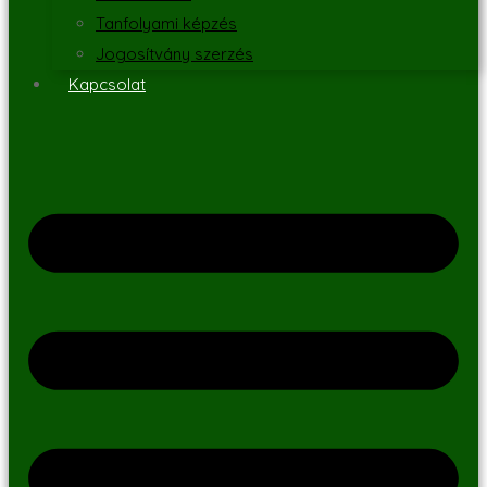
Tanfolyami képzés
Jogosítvány szerzés
Kapcsolat