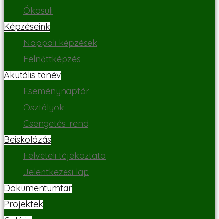
Ökosuli
Képzéseink
Nappali képzések
Felnőttképzés
Akutális tanév
Eseménynaptár
Osztályok
Csengetési rend
Beiskolázás
Felvételi tájékoztató
Jelentkezési lap
Dokumentumtár
Projektek