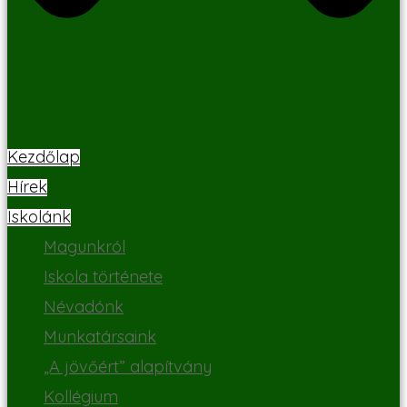
Kezdőlap
Hírek
Iskolánk
Magunkról
Iskola története
Névadónk
Munkatársaink
„A jövőért” alapítvány
Kollégium