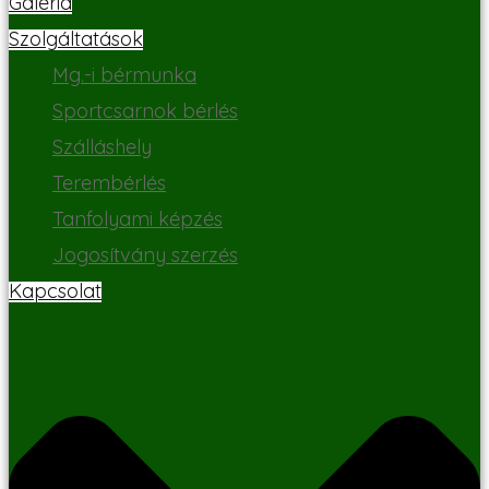
Galéria
Szolgáltatások
Mg.-i bérmunka
Sportcsarnok bérlés
Szálláshely
Terembérlés
Tanfolyami képzés
Jogosítvány szerzés
Kapcsolat