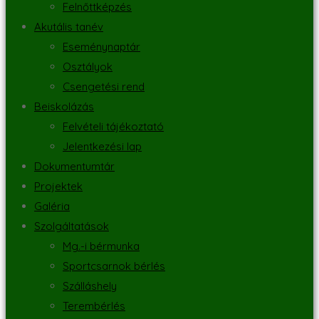
Felnőttképzés
Akutális tanév
Eseménynaptár
Osztályok
Csengetési rend
Beiskolázás
Felvételi tájékoztató
Jelentkezési lap
Dokumentumtár
Projektek
Galéria
Szolgáltatások
Mg.-i bérmunka
Sportcsarnok bérlés
Szálláshely
Terembérlés