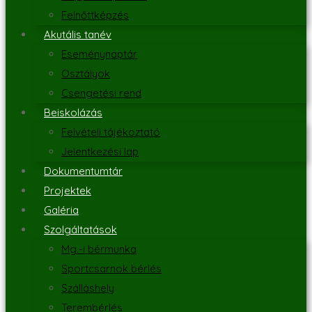
Felnőttképzés
Akutális tanév
Eseménynaptár
Osztályok
Csengetési rend
Beiskolázás
Felvételi tájékoztató
Jelentkezési lap
Dokumentumtár
Projektek
Galéria
Szolgáltatások
Mg.-i bérmunka
Sportcsarnok bérlés
Szálláshely
Terembérlés