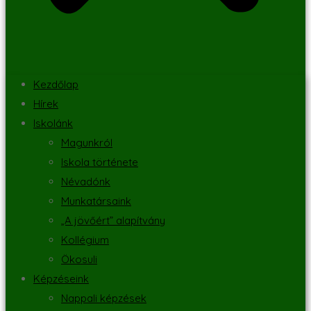
Kezdőlap
Hírek
Iskolánk
Magunkról
Iskola története
Névadónk
Munkatársaink
„A jövőért” alapítvány
Kollégium
Ökosuli
Képzéseink
Nappali képzések