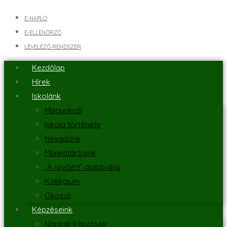
E-NAPLÓ
E-ELLENŐRZŐ
LEVELEZŐ RENDSZER
Kezdőlap
Hírek
Iskolánk
Magunkról
Iskola története
Névadónk
Munkatársaink
„A jövőért” alapítvány
Kollégium
Ökosuli
Képzéseink
Nappali képzések