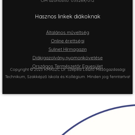
OM azonositó: 035269/012
Hasznos linkek diákoknak
Általános műveltség
Online érettségi
Sulinet Hírmagazin
Diákigazolvány nyomonkövetése
Országos Természetőr Egyesület
Copyright © 2023 KMASZC Dr. Szepesi László Mezőgazdasági
Technikum, Szakképző Iskola és Kollégium. Minden jog fenntartva!