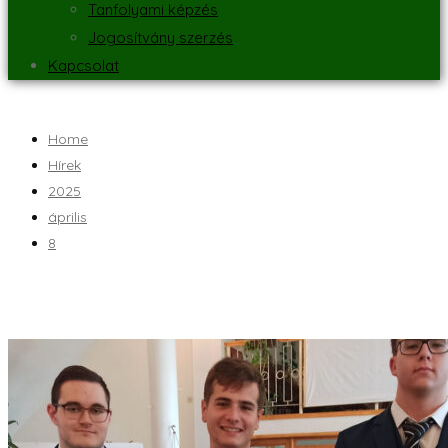
Tanfolyami képzés
Jogosítvány szerzés
Kapcsolat
Home
Hírek
2025
április
8