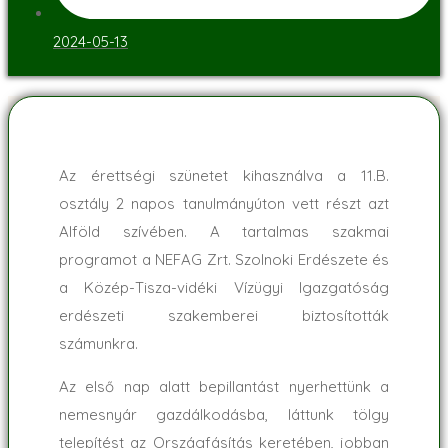
2024-05-13
Az érettségi szünetet kihasználva a 11.B.
osztály 2 napos tanulmányúton vett részt azt
Alföld szívében. A tartalmas szakmai
programot a NEFAG Zrt. Szolnoki Erdészete és
a Közép-Tisza-vidéki Vízügyi Igazgatóság
erdészeti szakemberei biztosították
számunkra.
Az első nap alatt bepillantást nyerhettünk a
nemesnyár gazdálkodásba, láttunk tölgy
telepítést az Országfásítás keretében, jobban