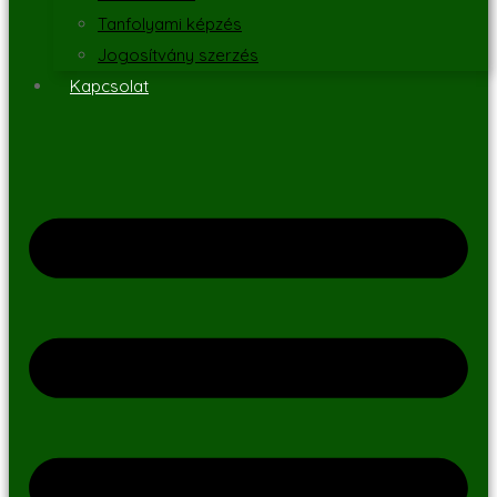
Tanfolyami képzés
Jogosítvány szerzés
Kapcsolat