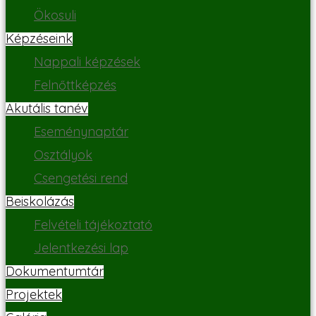
Ökosuli
Képzéseink
Nappali képzések
Felnőttképzés
Akutális tanév
Eseménynaptár
Osztályok
Csengetési rend
Beiskolázás
Felvételi tájékoztató
Jelentkezési lap
Dokumentumtár
Projektek