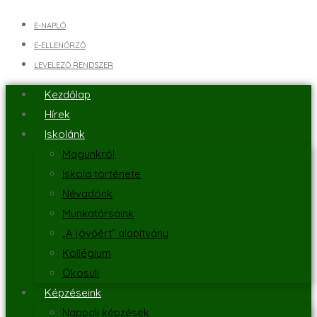
E-NAPLÓ
E-ELLENŐRZŐ
LEVELEZŐ RENDSZER
Kezdőlap
Hírek
Iskolánk
Magunkról
Iskola története
Névadónk
Munkatársaink
„A jövőért” alapítvány
Kollégium
Ökosuli
Képzéseink
Nappali képzések