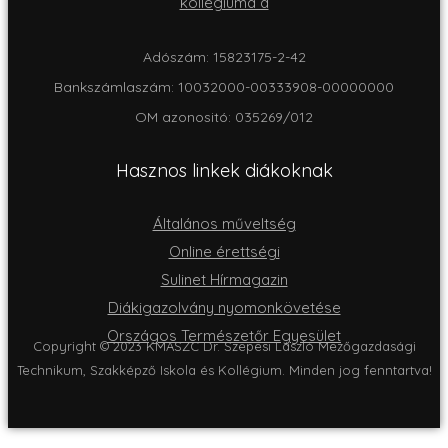
Adószám: 15823175-2-42
Bankszámlaszám: 10032000-00333908-00000000
OM azonositó: 035269/012
Hasznos linkek diákoknak
Általános műveltség
Online érettségi
Sulinet Hírmagazin
Diákigazolvány nyomonkövetése
Országos Természetőr Egyesület
Copyright © 2023 KMASZC Dr. Szepesi László Mezőgazdasági
Technikum, Szakképző Iskola és Kollégium. Minden jog fenntartva!