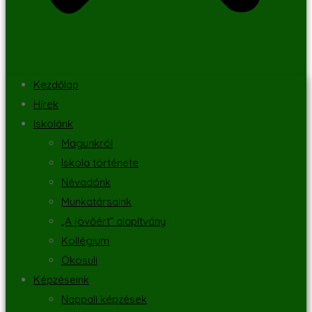
Kezdőlap
Hírek
Iskolánk
Magunkról
Iskola története
Névadónk
Munkatársaink
„A jövőért” alapítvány
Kollégium
Ökosuli
Képzéseink
Nappali képzések