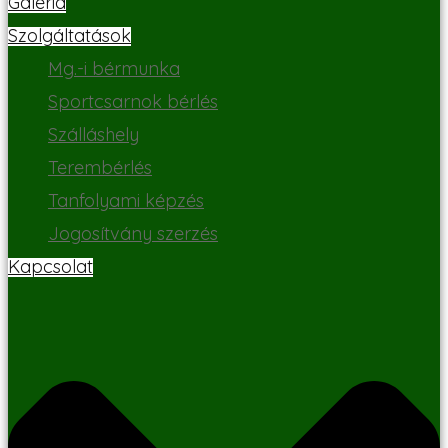
Galéria
Szolgáltatások
Mg.-i bérmunka
Sportcsarnok bérlés
Szálláshely
Terembérlés
Tanfolyami képzés
Jogosítvány szerzés
Kapcsolat