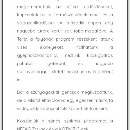
megismerhettük az ártéri erdősítéseket,
kapcsolatukat a természetvédelemmel és a
vízgazdálkodással. A második napon egy
nagyobb túrára került sor, több megállóval. A
Teret a folyónak program részeként láttunk
vizes élőhelyeket, hallhattunk a
gyephasznosításról, néztünk kubikgödrös
puhafás ligeterdőt, és nagyobb
sortávolsággal ültetett hazainyáras állományt
is.
Bár a szúnyogokkal igencsak megküzdöttünk,
de a Pilistől eltávolodva egy egészen másfajta
erdőgazdálkodással találkozhattak tanulóink.
Köszönjük a színes szakmai programot a
NEFAG Zrt.-nek és a KÖTIVIZIG-nek.