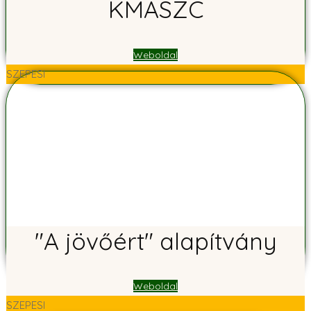
KMASZC
Weboldal
SZEPESI
"A jövőért" alapítvány
Weboldal
SZEPESI