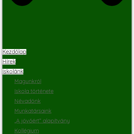
Kezdőlap
Hírek
Iskolánk
Magunkról
Iskola története
Névadónk
Munkatársaink
„A jövőért” alapítvány
Kollégium