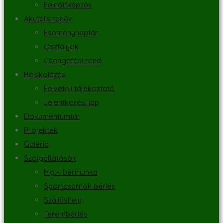
Felnőttképzés
Akutális tanév
Eseménynaptár
Osztályok
Csengetési rend
Beiskolázás
Felvételi tájékoztató
Jelentkezési lap
Dokumentumtár
Projektek
Galéria
Szolgáltatások
Mg.-i bérmunka
Sportcsarnok bérlés
Szálláshely
Terembérlés