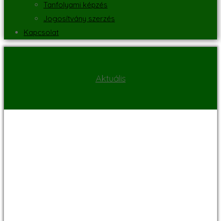
Tanfolyami képzés
Jogosítvány szerzés
Kapcsolat
Aktuális
Tanulmányút a
NEFAG Zrt.-nél.