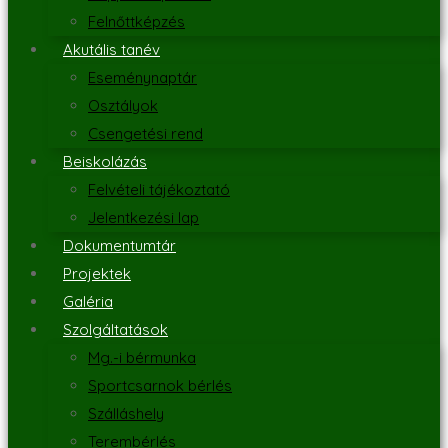
Felnőttképzés
Akutális tanév
Eseménynaptár
Osztályok
Csengetési rend
Beiskolázás
Felvételi tájékoztató
Jelentkezési lap
Dokumentumtár
Projektek
Galéria
Szolgáltatások
Mg.-i bérmunka
Sportcsarnok bérlés
Szálláshely
Terembérlés