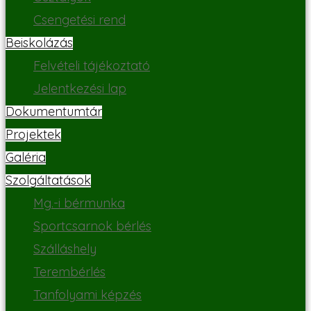
Csengetési rend
Beiskolázás
Felvételi tájékoztató
Jelentkezési lap
Dokumentumtár
Projektek
Galéria
Szolgáltatások
Mg.-i bérmunka
Sportcsarnok bérlés
Szálláshely
Terembérlés
Tanfolyami képzés