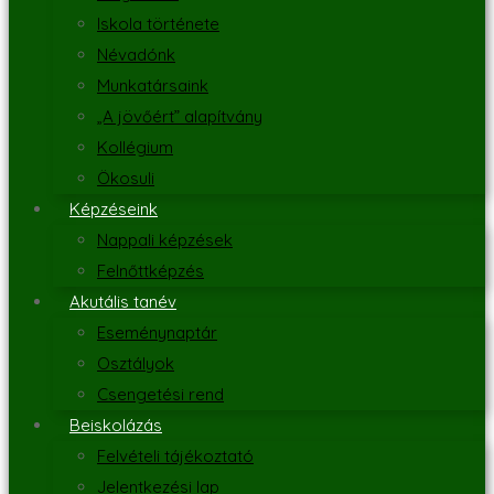
Iskola története
Névadónk
Munkatársaink
„A jövőért” alapítvány
Kollégium
Ökosuli
Képzéseink
Nappali képzések
Felnőttképzés
Akutális tanév
Eseménynaptár
Osztályok
Csengetési rend
Beiskolázás
Felvételi tájékoztató
Jelentkezési lap