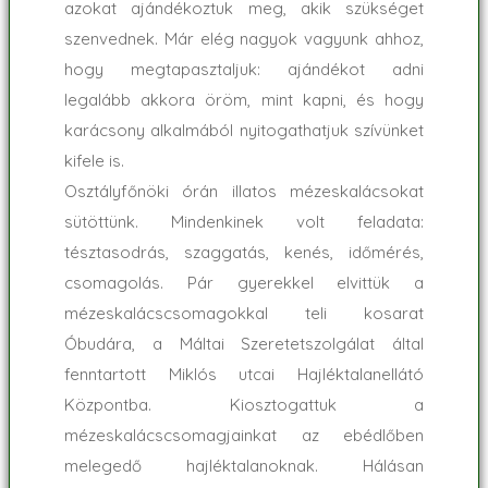
azokat ajándékoztuk meg, akik szükséget
szenvednek. Már elég nagyok vagyunk ahhoz,
hogy megtapasztaljuk: ajándékot adni
legalább akkora öröm, mint kapni, és hogy
karácsony alkalmából nyitogathatjuk szívünket
kifele is.
Osztályfőnöki órán illatos mézeskalácsokat
sütöttünk. Mindenkinek volt feladata:
tésztasodrás, szaggatás, kenés, időmérés,
csomagolás. Pár gyerekkel elvittük a
mézeskalácscsomagokkal teli kosarat
Óbudára, a Máltai Szeretetszolgálat által
fenntartott Miklós utcai Hajléktalanellátó
Központba. Kiosztogattuk a
mézeskalácscsomagjainkat az ebédlőben
melegedő hajléktalanoknak. Hálásan