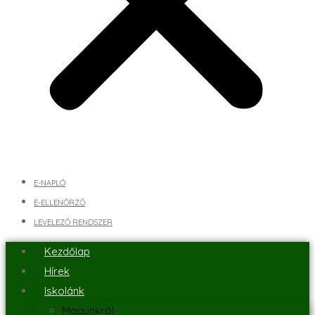
E-NAPLÓ
E-ELLENŐRZŐ
LEVELEZŐ RENDSZER
Kezdőlap
Hírek
Iskolánk
Magunkról