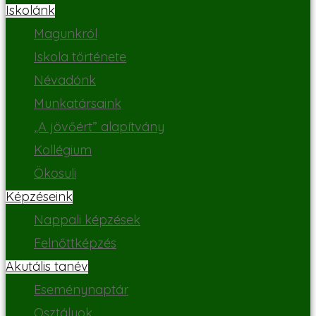
Iskolánk
Magunkról
Iskola története
Névadónk
Munkatársaink
„A jövőért” alapítvány
Kollégium
Ökosuli
Képzéseink
Nappali képzések
Felnőttképzés
Akutális tanév
Eseménynaptár
Osztályok