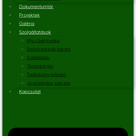
Dokumentumtár
Projektek
Galéria
Szolgáltatások
Mg.-i bérmunka
Sportcsarnok bérlés
Szálláshely
Terembérlés
Tanfolyami képzés
Jogosítvány szerzés
Kapcsolat