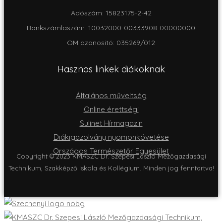
Adószám: 15823175-2-42
Bankszámlaszám: 10032000-00333908-00000000
OM azonositó: 035269/012
Hasznos linkek diákoknak
Általános műveltség
Online érettségi
Sulinet Hírmagazin
Diákigazolvány nyomonkövetése
Országos Természetőr Egyesület
Copyright © 2023 KMASZC Dr. Szepesi László Mezőgazdasági
Technikum, Szakképző Iskola és Kollégium. Minden jog fenntartva!