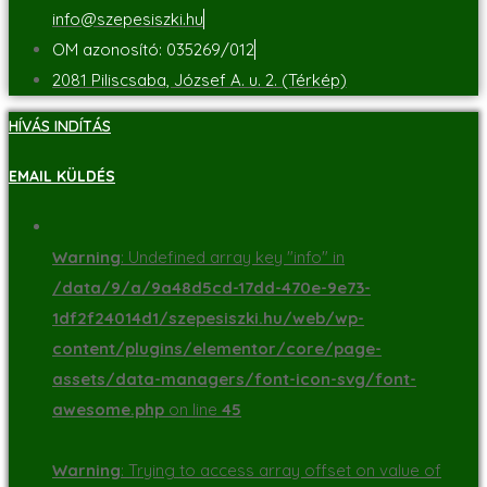
info@szepesiszki.hu
OM azonosító: 035269/012
2081 Piliscsaba, József A. u. 2. (Térkép)
HÍVÁS INDÍTÁS
EMAIL KÜLDÉS
Warning
: Undefined array key "info" in
/data/9/a/9a48d5cd-17dd-470e-9e73-
1df2f24014d1/szepesiszki.hu/web/wp-
content/plugins/elementor/core/page-
assets/data-managers/font-icon-svg/font-
awesome.php
on line
45
Warning
: Trying to access array offset on value of