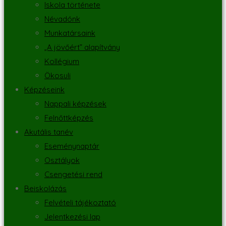
Iskola története
Névadónk
Munkatársaink
„A jövőért” alapítvány
Kollégium
Ökosuli
Képzéseink
Nappali képzések
Felnőttképzés
Akutális tanév
Eseménynaptár
Osztályok
Csengetési rend
Beiskolázás
Felvételi tájékoztató
Jelentkezési lap