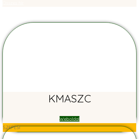
Összes hír
KMASZC
Weboldal
SZEPESI