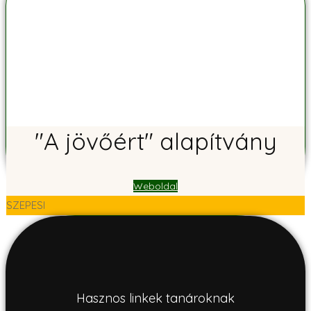
"A jövőért" alapítvány
Weboldal
SZEPESI
Hasznos linkek tanároknak