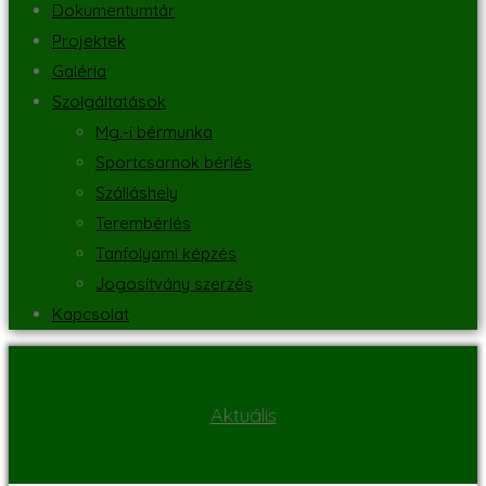
Dokumentumtár
Projektek
Galéria
Szolgáltatások
Mg.-i bérmunka
Sportcsarnok bérlés
Szálláshely
Terembérlés
Tanfolyami képzés
Jogosítvány szerzés
Kapcsolat
Aktuális