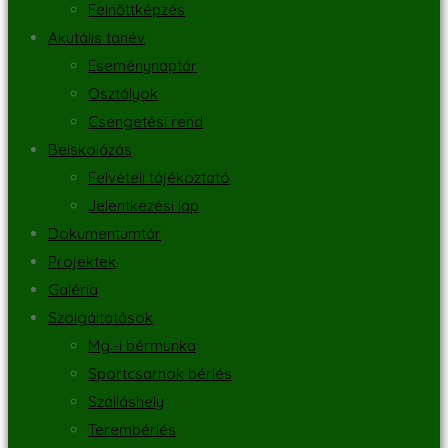
Felnőttképzés
Akutális tanév
Eseménynaptár
Osztályok
Csengetési rend
Beiskolázás
Felvételi tájékoztató
Jelentkezési lap
Dokumentumtár
Projektek
Galéria
Szolgáltatások
Mg.-i bérmunka
Sportcsarnok bérlés
Szálláshely
Terembérlés