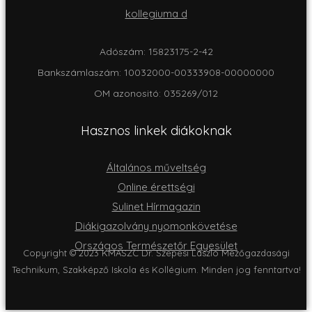
Adószám: 15823175-2-42
Bankszámlaszám: 10032000-00333908-00000000
OM azonositó: 035269/012
Hasznos linkek diákoknak
Általános műveltség
Online érettségi
Sulinet Hírmagazin
Diákigazolvány nyomonkövetése
Országos Természetőr Egyesület
Copyright © 2023 KMASZC Dr. Szepesi László Mezőgazdasági
Technikum, Szakképző Iskola és Kollégium. Minden jog fenntartva!