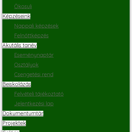
Ökosuli
Képzéseink
Nappali képzések
Felnőttképzés
Akutális tanév
Eseménynaptár
Osztályok
Csengetési rend
Beiskolázás
Felvételi tájékoztató
Jelentkezési lap
Dokumentumtár
Projektek