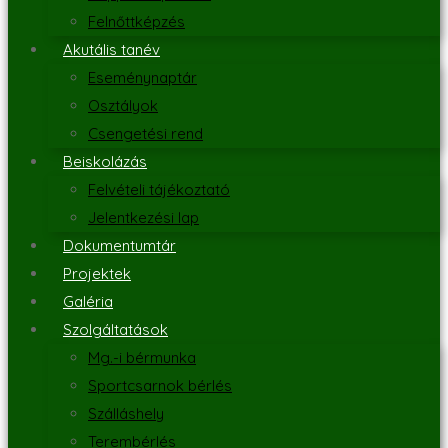
Felnőttképzés
Akutális tanév
Eseménynaptár
Osztályok
Csengetési rend
Beiskolázás
Felvételi tájékoztató
Jelentkezési lap
Dokumentumtár
Projektek
Galéria
Szolgáltatások
Mg.-i bérmunka
Sportcsarnok bérlés
Szálláshely
Terembérlés