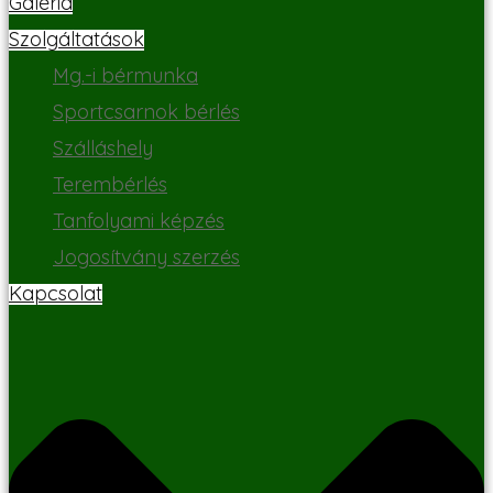
Galéria
Szolgáltatások
Mg.-i bérmunka
Sportcsarnok bérlés
Szálláshely
Terembérlés
Tanfolyami képzés
Jogosítvány szerzés
Kapcsolat