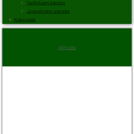
Tanfolyami képzés
Jogosítvány szerzés
Kapcsolat
Aktuális
Jelentkezés a
dániai Erasmus
szakmai