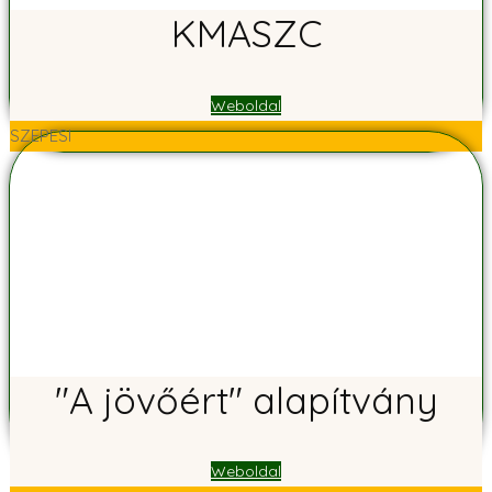
KMASZC
Weboldal
SZEPESI
"A jövőért" alapítvány
Weboldal