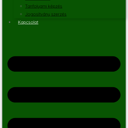
Tanfolyami képzés
Jogosítvány szerzés
Kapcsolat