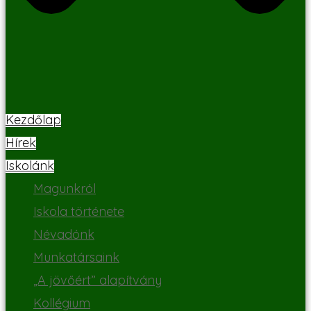
Kezdőlap
Hírek
Iskolánk
Magunkról
Iskola története
Névadónk
Munkatársaink
„A jövőért” alapítvány
Kollégium