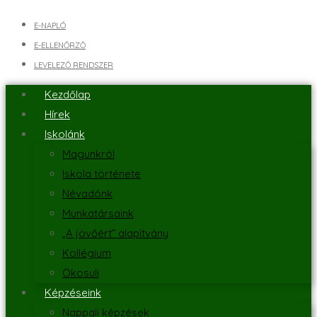
E-NAPLÓ
E-ELLENŐRZŐ
LEVELEZŐ RENDSZER
Kezdőlap
Hírek
Iskolánk
Magunkról
Iskola története
Névadónk
Munkatársaink
„A jövőért” alapítvány
Kollégium
Ökosuli
Képzéseink
Nappali képzések