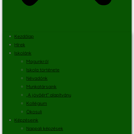
Kezdőlap
Hírek
Iskolánk
Magunkról
Iskola története
Névadónk
Munkatársaink
„A jövőért” alapítvány
Kollégium
Ökosuli
Képzéseink
Nappali képzések