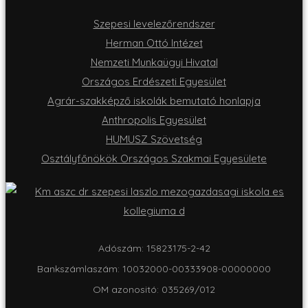
Szepesi levelezőrendszer
Herman Ottó Intézet
Nemzeti Munkaügyi Hivatal
Országos Erdészeti Egyesület
Agrár-szakképző iskolák bemutató honlapja
Anthropolis Egyesület
HUMUSZ Szövetség
Osztályfőnökök Országos Szakmai Egyesülete
Adószám: 15823175-2-42
Bankszámlaszám: 10032000-00333908-00000000
OM azonositó: 035269/012