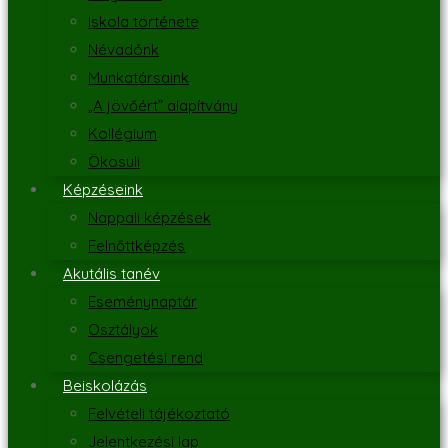
Iskola története
Névadónk
Munkatársaink
„A jövőért” alapítvány
Kollégium
Ökosuli
Képzéseink
Nappali képzések
Felnőttképzés
Akutális tanév
Eseménynaptár
Osztályok
Csengetési rend
Beiskolázás
Felvételi tájékoztató
Jelentkezési lap