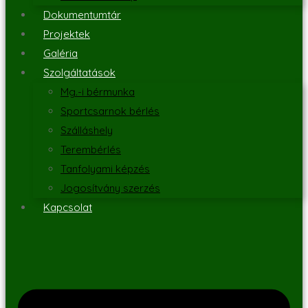
Dokumentumtár
Projektek
Galéria
Szolgáltatások
Mg.-i bérmunka
Sportcsarnok bérlés
Szálláshely
Terembérlés
Tanfolyami képzés
Jogosítvány szerzés
Kapcsolat