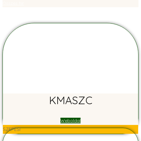
Összes hír
KMASZC
Weboldal
SZEPESI