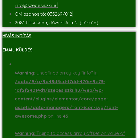
info@szepesiszki.hu
OM azonosító: 035269/012
2081 Piliscsaba, József A. u. 2. (Térkép)
HÍVÁS INDÍTÁS
EMAIL KÜLDÉS
Warning
: Undefined array key "info" in
/data/9/a/9a48d5cd-17dd-470e-9e73-
1df2f24014d1/szepesiszki.hu/web/wp-
content/plugins/elementor/core/page-
assets/data-managers/font-icon-svg/font-
awesome.php
on line
45
Warning
: Trying to access array offset on value of