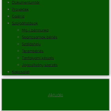
Dokumentumtár
Projektek
Galéria
Szolgáltatások
Mg.-i bérmunka
Sportcsarnok bérlés
Szálláshely
Terembérlés
Tanfolyami képzés
Jogosítvány szerzés
Kapcsolat
Aktuális