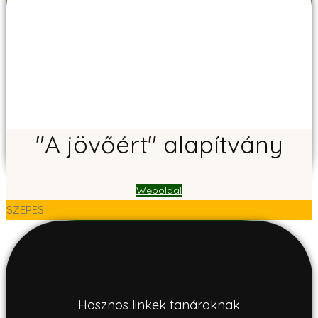
"A jövőért" alapítvány
Weboldal
SZEPESI
Hasznos linkek tanároknak