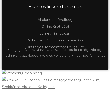
Hasznos linkek diákoknak
Általános műveltség
Online érettségi
Sulinet Hírmagazin
Diákigazolvány nyomonkövetése
Országos Természetőr Egyesület
Copyright © 2023 KMASZC Dr. Szepesi László Mezőgazdasági
Technikum, Szakképző Iskola és Kollégium. Minden jog fenntartva!
Megszakítás
Eszköztár megnyitása