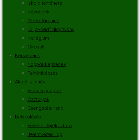
Iskola története
Névadónk
Munkatársaink
„A jövőért” alapítvány
Kollégium
Ökosuli
Képzéseink
Nappali képzések
Felnőttképzés
Akutális tanév
Eseménynaptár
Osztályok
Csengetési rend
Beiskolázás
Felvételi tájékoztató
Jelentkezési lap