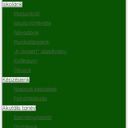
Iskolánk
Magunkról
Iskola története
Névadónk
Munkatársaink
„A jövőért” alapítvány
Kollégium
Ökosuli
Képzéseink
Nappali képzések
Felnőttképzés
Akutális tanév
Eseménynaptár
Osztályok