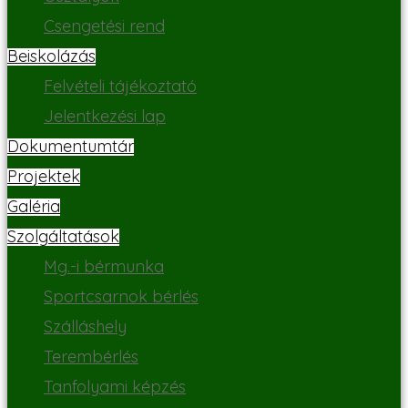
Csengetési rend
Beiskolázás
Felvételi tájékoztató
Jelentkezési lap
Dokumentumtár
Projektek
Galéria
Szolgáltatások
Mg.-i bérmunka
Sportcsarnok bérlés
Szálláshely
Terembérlés
Tanfolyami képzés