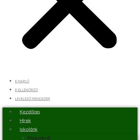
E-NAPLÓ
E-ELLENŐRZŐ
LEVELEZŐ RENDSZER
Kezdőlap
Hírek
Iskolánk
Magunkról