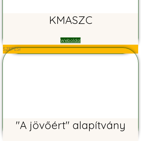
KMASZC
Weboldal
SZEPESI
"A jövőért" alapítvány