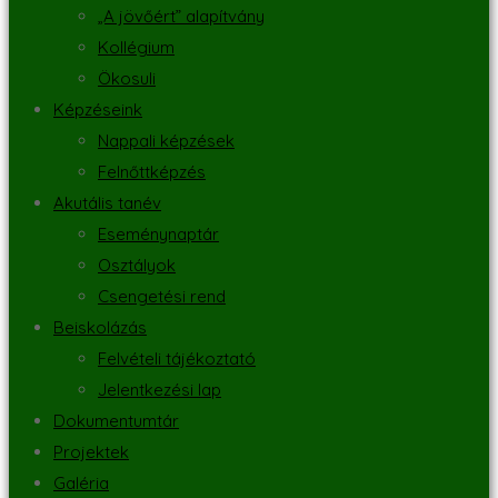
„A jövőért” alapítvány
Kollégium
Ökosuli
Képzéseink
Nappali képzések
Felnőttképzés
Akutális tanév
Eseménynaptár
Osztályok
Csengetési rend
Beiskolázás
Felvételi tájékoztató
Jelentkezési lap
Dokumentumtár
Projektek
Galéria