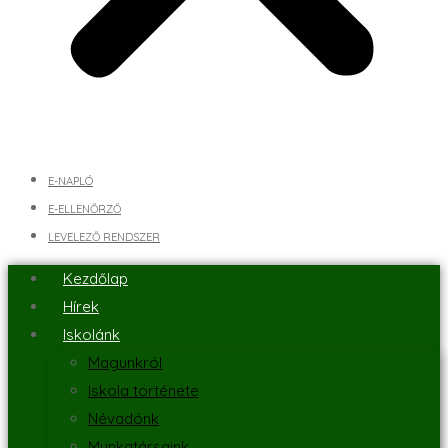
E-NAPLÓ
E-ELLENŐRZŐ
LEVELEZŐ RENDSZER
Kezdőlap
Hírek
Iskolánk
Magunkról
Iskola története
Névadónk
Munkatársaink