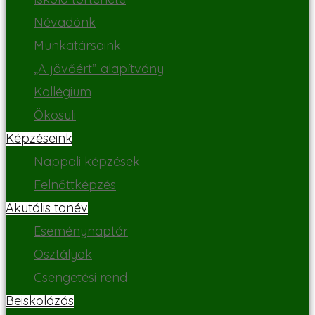
Névadónk
Munkatársaink
„A jövőért” alapítvány
Kollégium
Ökosuli
Képzéseink
Nappali képzések
Felnőttképzés
Akutális tanév
Eseménynaptár
Osztályok
Csengetési rend
Beiskolázás