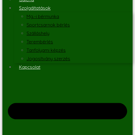
Szolgáltatások
Mg.-i bérmunka
Sportcsarnok bérlés
Szálláshely
Terembérlés
Tanfolyami képzés
Jogosítvány szerzés
Kapcsolat