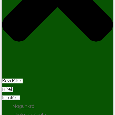
Kezdőlap
Hírek
Iskolánk
Magunkról
Iskola története