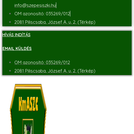
info@szepesiszki.hu
OM azonosító: 035269/012
2081 Piliscsaba, József A. u. 2. (Térkép)
HÍVÁS INDÍTÁS
EMAIL KÜLDÉS
OM azonosító: 035269/012
2081 Piliscsaba, József A. u. 2. (Térkép)