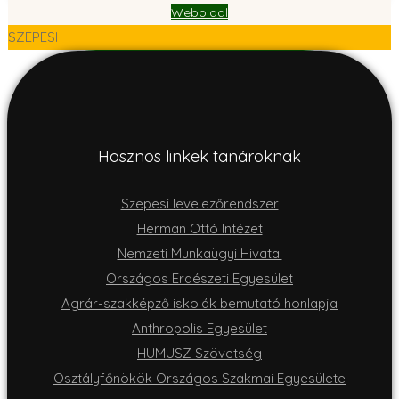
Weboldal
SZEPESI
Hasznos linkek tanároknak
Szepesi levelezőrendszer
Herman Ottó Intézet
Nemzeti Munkaügyi Hivatal
Országos Erdészeti Egyesület
Agrár-szakképző iskolák bemutató honlapja
Anthropolis Egyesület
HUMUSZ Szövetség
Osztályfőnökök Országos Szakmai Egyesülete