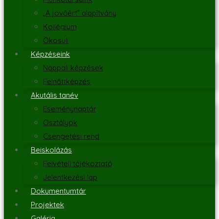
„A jövőért” alapítvány
Kollégium
Ökosuli
Képzéseink
Nappali képzések
Felnőttképzés
Akutális tanév
Eseménynaptár
Osztályok
Csengetési rend
Beiskolázás
Felvételi tájékoztató
Jelentkezési lap
Dokumentumtár
Projektek
Galéria