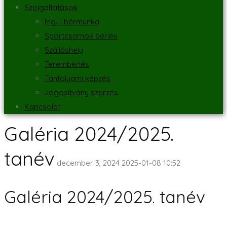
Szolgáltatások
Mg.-i bérmunka
Sportcsarnok bérlés
Szálláshely
Terembérlés
Tanfolyami képzés
Jogosítvány szerzés
Kapcsolat
Galéria 2024/2025.
tanév
december 3, 2024
2025-01-08 10:52
Galéria 2024/2025. tanév