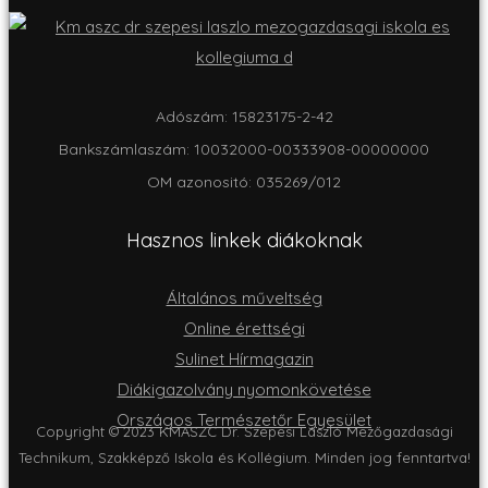
Adószám: 15823175-2-42
Bankszámlaszám: 10032000-00333908-00000000
OM azonositó: 035269/012
Hasznos linkek diákoknak
Általános műveltség
Online érettségi
Sulinet Hírmagazin
Diákigazolvány nyomonkövetése
Országos Természetőr Egyesület
Copyright © 2023 KMASZC Dr. Szepesi László Mezőgazdasági
Technikum, Szakképző Iskola és Kollégium. Minden jog fenntartva!