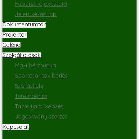
Felvételi tájékoztató
Jelentkezési lap
Dokumentumtár
Projektek
Galéria
Szolgáltatások
Mg.-i bérmunka
Sportcsarnok bérlés
Szálláshely
Terembérlés
Tanfolyami képzés
Jogosítvány szerzés
Kapcsolat