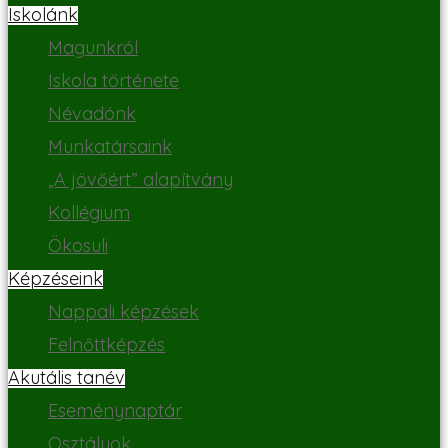
Iskolánk
Magunkról
Iskola története
Névadónk
Munkatársaink
„A jövőért” alapítvány
Kollégium
Ökosuli
Képzéseink
Nappali képzések
Felnőttképzés
Akutális tanév
Eseménynaptár
Osztályok