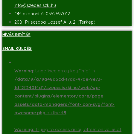
info@szepesiszki.hu
OM azonosító: 035269/012
2081 Piliscsaba, József A. u. 2. (Térkép)
HÍVÁS INDÍTÁS
EMAIL KÜLDÉS
Warning
: Undefined array key "info" in
/data/9/a/9a48d5cd-17dd-470e-9e73-
1df2f24014d1/szepesiszki.hu/web/wp-
content/plugins/elementor/core/page-
assets/data-managers/font-icon-svg/font-
awesome.php
on line
45
Warning
: Trying to access array offset on value of