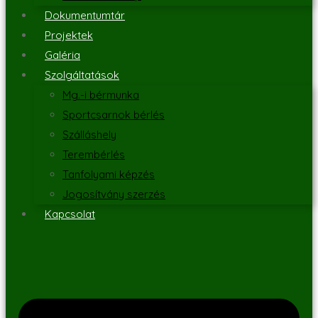
Dokumentumtár
Projektek
Galéria
Szolgáltatások
Mg.-i bérmunka
Sportcsarnok bérlés
Szálláshely
Terembérlés
Tanfolyami képzés
Jogosítvány szerzés
Kapcsolat