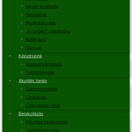
Iskola története
Névadónk
Munkatársaink
„A jövőért” alapítvány
Kollégium
Ökosuli
Képzéseink
Nappali képzések
Felnőttképzés
Akutális tanév
Eseménynaptár
Osztályok
Csengetési rend
Beiskolázás
Felvételi tájékoztató
Jelentkezési lap