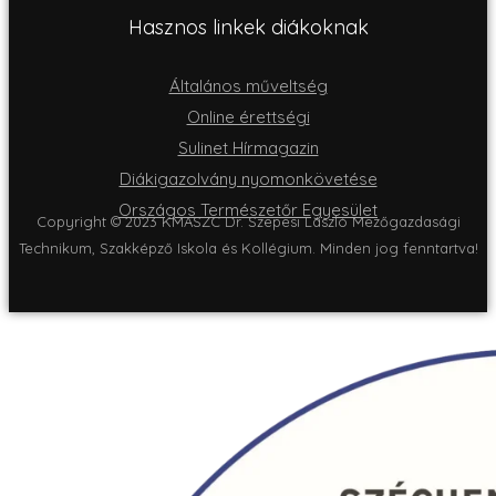
Hasznos linkek diákoknak
Általános műveltség
Online érettségi
Sulinet Hírmagazin
Diákigazolvány nyomonkövetése
Országos Természetőr Egyesület
Copyright © 2023 KMASZC Dr. Szepesi László Mezőgazdasági
Technikum, Szakképző Iskola és Kollégium. Minden jog fenntartva!