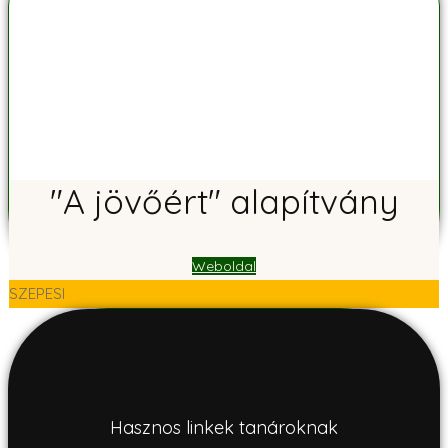
"A jövőért" alapítvány
Weboldal
SZEPESI
Hasznos linkek tanároknak