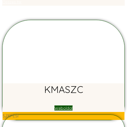
Összes hír
KMASZC
Weboldal
SZEPESI