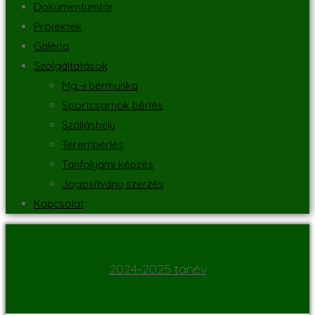
Dokumentumtár
Projektek
Galéria
Szolgáltatások
Mg.-i bérmunka
Sportcsarnok bérlés
Szálláshely
Terembérlés
Tanfolyami képzés
Jogosítvány szerzés
Kapcsolat
2024-2025 tanév