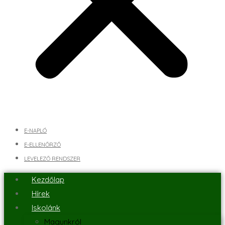
E-NAPLÓ
E-ELLENŐRZŐ
LEVELEZŐ RENDSZER
Kezdőlap
Hírek
Iskolánk
Magunkról