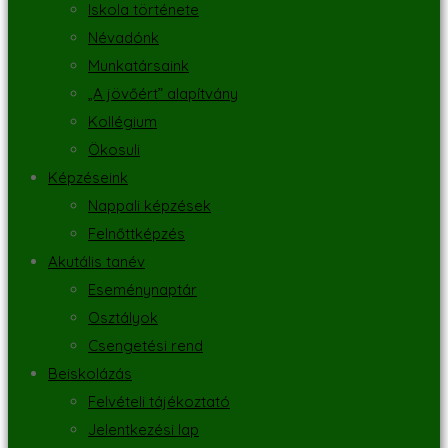
Iskola története
Névadónk
Munkatársaink
„A jövőért” alapítvány
Kollégium
Ökosuli
Képzéseink
Nappali képzések
Felnőttképzés
Akutális tanév
Eseménynaptár
Osztályok
Csengetési rend
Beiskolázás
Felvételi tájékoztató
Jelentkezési lap