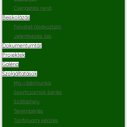
Csengetési rend
Beiskolázás
Felvételi tájékoztató
Jelentkezési lap
Dokumentumtár
Projektek
Galéria
Szolgáltatások
Mg.-i bérmunka
Sportcsarnok bérlés
Szálláshely
Terembérlés
Tanfolyami képzés