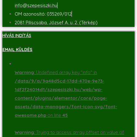
info@szepesiszki.hu
OM azonosító: 035269/012
2081 Piliscsaba, József A. u. 2. (Térkép)
HÍVÁS INDÍTÁS
EMAIL KÜLDÉS
Warning
: Undefined array key "info" in
/data/9/a/9a48d5cd-17dd-470e-9e73-
1df2f24014d1/szepesiszki.hu/web/wp-
content/plugins/elementor/core/page-
assets/data-managers/font-icon-svg/font-
awesome.php
on line
45
Warning
: Trying to access array offset on value of