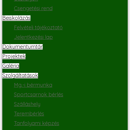
Csengetési rend
Beiskolázás
Felvételi tájékoztató
Jelentkezési lap
Dokumentumtár
Projektek
Galéria
Szolgáltatások
Mg.-i bérmunka
Sportcsarnok bérlés
Szálláshely
Terembérlés
Tanfolyami képzés