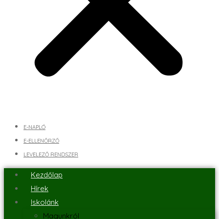
E-NAPLÓ
E-ELLENŐRZŐ
LEVELEZŐ RENDSZER
Kezdőlap
Hírek
Iskolánk
Magunkról