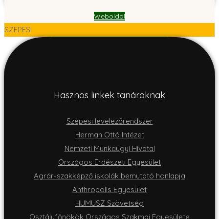
Weboldal
SZEPESI
Hasznos linkek tanároknak
Szepesi levelezőrendszer
Herman Ottó Intézet
Nemzeti Munkaügyi Hivatal
Országos Erdészeti Egyesület
Agrár-szakképző iskolák bemutató honlapja
Anthropolis Egyesület
HUMUSZ Szövetség
Osztályfőnökök Országos Szakmai Egyesülete