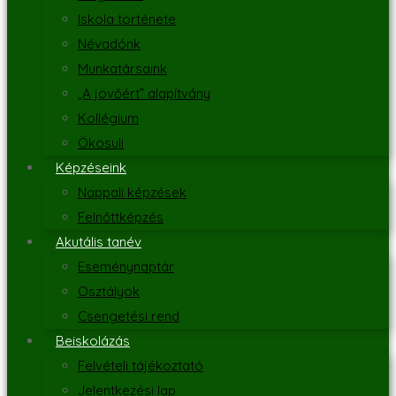
Iskola története
Névadónk
Munkatársaink
„A jövőért” alapítvány
Kollégium
Ökosuli
Képzéseink
Nappali képzések
Felnőttképzés
Akutális tanév
Eseménynaptár
Osztályok
Csengetési rend
Beiskolázás
Felvételi tájékoztató
Jelentkezési lap