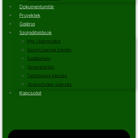
Dokumentumtár
Projektek
Galéria
Szolgáltatások
Mg.-i bérmunka
Sportcsarnok bérlés
Szálláshely
Terembérlés
Tanfolyami képzés
Jogosítvány szerzés
Kapcsolat