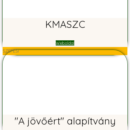
KMASZC
Weboldal
SZEPESI
"A jövőért" alapítvány