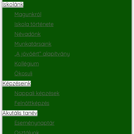
Iskolánk
Magunkról
Iskola története
Névadónk
Munkatársaink
„A jövőért” alapítvány
Kollégium
Ökosuli
Képzéseink
Nappali képzések
Felnőttképzés
Akutális tanév
Eseménynaptár
Osztályok