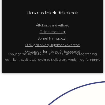
Hasznos linkek diákoknak
Általános műveltség
Online érettségi
Sulinet Hírmagazin
Diákigazolvány nyomonkövetése
Országos Természetőr Egyesület
Copyright © 2023 KMASZC Dr. Szepesi László Mezőgazdasági
Technikum, Szakképző Iskola és Kollégium. Minden jog fenntartva!