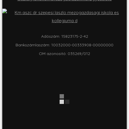
Adószám: 15823175-2-42
Bankszámlaszám: 10032000-00333908-00000000
OM azonositó: 035269/012