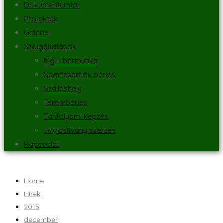
Dokumentumtár
Projektek
Galéria
Szolgáltatások
Mg.-i bérmunka
Sportcsarnok bérlés
Szálláshely
Terembérlés
Tanfolyami képzés
Jogosítvány szerzés
Kapcsolat
Home
Hírek
2015
december