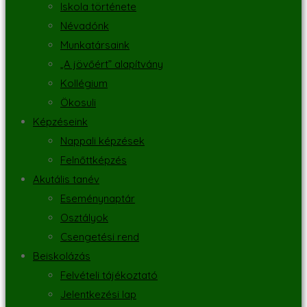
Iskola története
Névadónk
Munkatársaink
„A jövőért” alapítvány
Kollégium
Ökosuli
Képzéseink
Nappali képzések
Felnőttképzés
Akutális tanév
Eseménynaptár
Osztályok
Csengetési rend
Beiskolázás
Felvételi tájékoztató
Jelentkezési lap