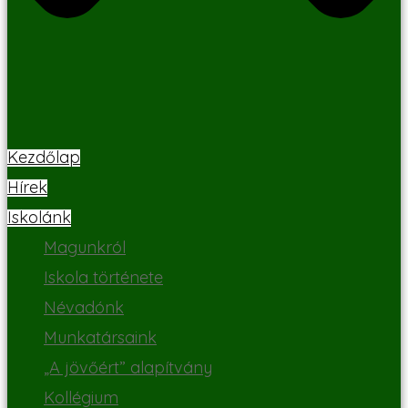
Kezdőlap
Hírek
Iskolánk
Magunkról
Iskola története
Névadónk
Munkatársaink
„A jövőért” alapítvány
Kollégium