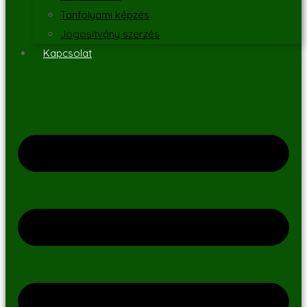
Tanfolyami képzés
Jogosítvány szerzés
Kapcsolat