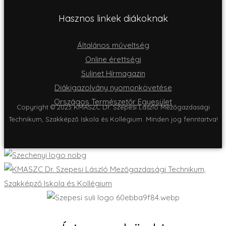
Hasznos linkek diákoknak
Általános műveltség
Online érettségi
Sulinet Hírmagazin
Diákigazolvány nyomonkövetése
Országos Természetőr Egyesület
Copyright © 2023 KMASZC Dr. Szepesi László Mezőgazdasági
Technikum, Szakképző Iskola és Kollégium. Minden jog fenntartva!