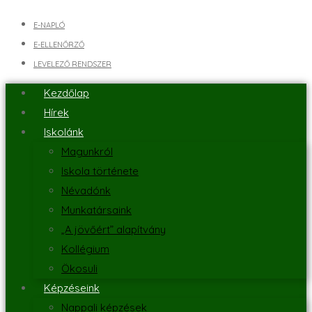
E-NAPLÓ
E-ELLENŐRZŐ
LEVELEZŐ RENDSZER
Kezdőlap
Hírek
Iskolánk
Magunkról
Iskola története
Névadónk
Munkatársaink
„A jövőért” alapítvány
Kollégium
Ökosuli
Képzéseink
Nappali képzések