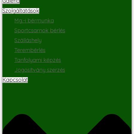
Galéria
Szolgáltatások
Mg.-i bérmunka
Sportcsarnok bérlés
Szálláshely
Terembérlés
Tanfolyami képzés
Jogosítvány szerzés
Kapcsolat