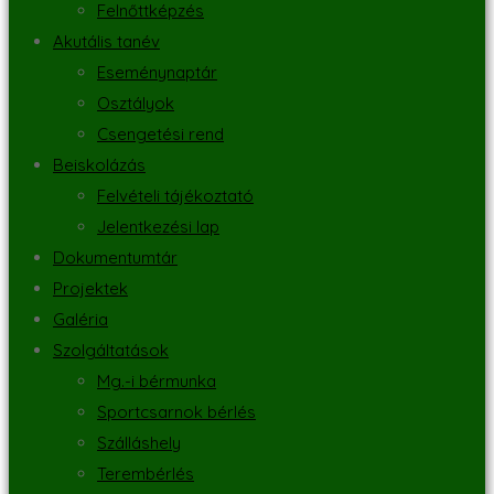
Felnőttképzés
Akutális tanév
Eseménynaptár
Osztályok
Csengetési rend
Beiskolázás
Felvételi tájékoztató
Jelentkezési lap
Dokumentumtár
Projektek
Galéria
Szolgáltatások
Mg.-i bérmunka
Sportcsarnok bérlés
Szálláshely
Terembérlés