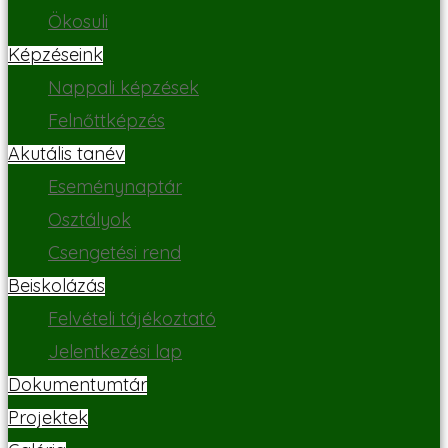
Ökosuli
Képzéseink
Nappali képzések
Felnőttképzés
Akutális tanév
Eseménynaptár
Osztályok
Csengetési rend
Beiskolázás
Felvételi tájékoztató
Jelentkezési lap
Dokumentumtár
Projektek