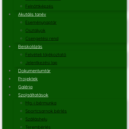
Felnőttképzés
Akutális tanév
Eseménynaptár
Osztályok
Csengetési rend
Beiskolázás
Felvételi tájékoztató
Jelentkezési lap
Dokumentumtár
Projektek
Galéria
Szolgáltatások
Mg.-i bérmunka
Sportcsarnok bérlés
Szálláshely
Terembérlés