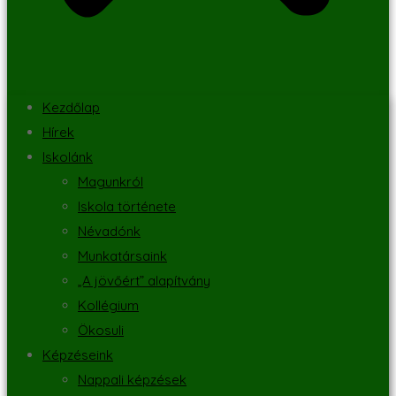
Kezdőlap
Hírek
Iskolánk
Magunkról
Iskola története
Névadónk
Munkatársaink
„A jövőért” alapítvány
Kollégium
Ökosuli
Képzéseink
Nappali képzések