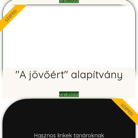
Weboldal
SZEPESI
"A jövőért" alapítvány
Weboldal
SZEPESI
Hasznos linkek tanároknak