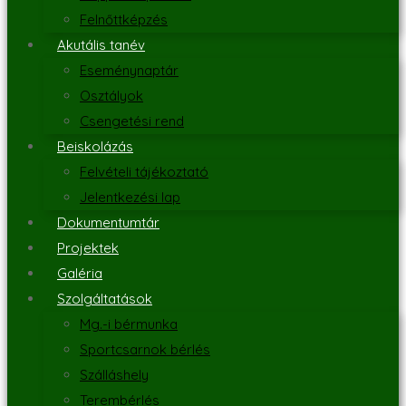
Felnőttképzés
Akutális tanév
Eseménynaptár
Osztályok
Csengetési rend
Beiskolázás
Felvételi tájékoztató
Jelentkezési lap
Dokumentumtár
Projektek
Galéria
Szolgáltatások
Mg.-i bérmunka
Sportcsarnok bérlés
Szálláshely
Terembérlés