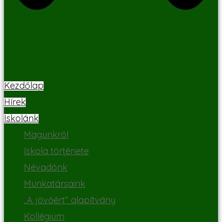
Kezdőlap
Hírek
Iskolánk
Magunkról
Iskola története
Névadónk
Munkatársaink
„A jövőért” alapítvány
Kollégium