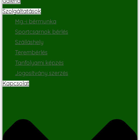
Galéria
Szolgáltatások
Mg.-i bérmunka
Sportcsarnok bérlés
Szálláshely
Terembérlés
Tanfolyami képzés
Jogosítvány szerzés
Kapcsolat