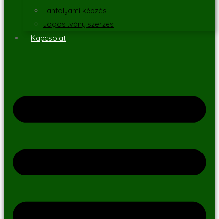
Tanfolyami képzés
Jogosítvány szerzés
Kapcsolat