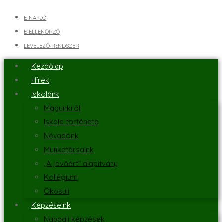
E-NAPLÓ
E-ELLENŐRZŐ
LEVELEZŐ RENDSZER
Kezdőlap
Hírek
Iskolánk
Magunkról
Iskola története
Névadónk
Munkatársaink
„A jövőért” alapítvány
Kollégium
Ökosuli
Képzéseink
Nappali képzések