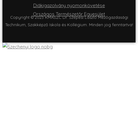
Diákigazolvány nyomonkövetése
Országos Természetőr Egyesület
Copyright © 2023 KMASZC Dr. Szepesi László Mezőgazdasági
Technikum, Szakképző Iskola és Kollégium. Minden jog fenntartva!