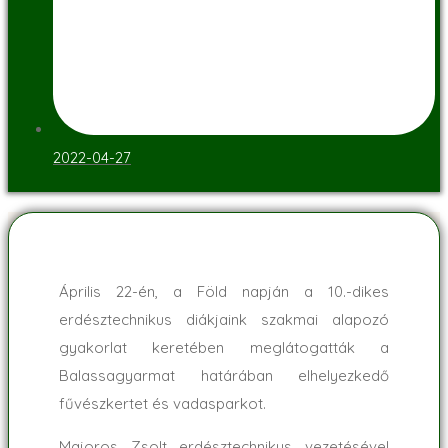
2022-04-27
Április 22-én, a Föld napján a 10.-dikes
erdésztechnikus diákjaink szakmai alapozó
gyakorlat keretében meglátogatták a
Balassagyarmat határában elhelyezkedő
fűvészkertet és vadasparkot.
Majoros Zsolt erdésztechnikus vezetésével