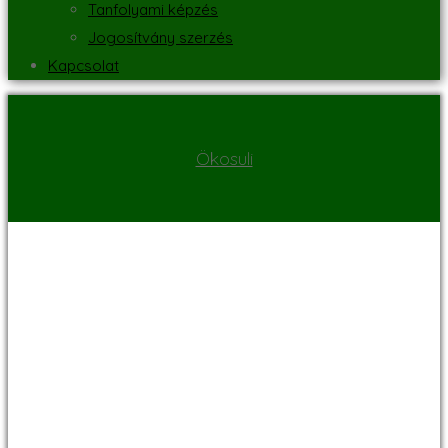
Tanfolyami képzés
Jogosítvány szerzés
Kapcsolat
Ökosuli
Tanulmányi út a
Nyírjesi
fűvészkert-és