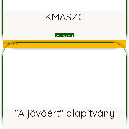
KMASZC
Weboldal
SZEPESI
"A jövőért" alapítvány