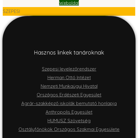
Weboldal
SZEPESI
Hasznos linkek tanároknak
Szepesi levelezőrendszer
Herman Ottó Intézet
Nemzeti Munkaügyi Hivatal
Országos Erdészeti Egyesület
Agrár-szakképző iskolák bemutató honlapja
Anthropolis Egyesület
HUMUSZ Szövetség
Osztályfőnökök Országos Szakmai Egyesülete