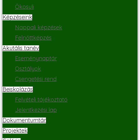
Ökosuli
Képzéseink
Nappali képzések
Felnőttképzés
Akutális tanév
Eseménynaptár
Osztályok
Csengetési rend
Beiskolázás
Felvételi tájékoztató
Jelentkezési lap
Dokumentumtár
Projektek