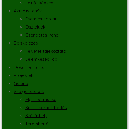
Felnőttképzés
Akutális tanév
Eseménynaptár
Osztályok
Csengetési rend
Beiskolázás
Felvételi tájékoztató
Jelentkezési lap
Dokumentumtár
Projektek
Galéria
Szolgáltatások
Mg.-i bérmunka
Sportcsarnok bérlés
Szálláshely
Terembérlés