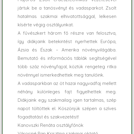
jártuk be a tanösvényt és vadasparkot. Zsolt
hatalmas szakmai elhivatottsággal, lelkesen
kísérte végig osztályunkat.
A fűvészkert három fő részre van felosztva,
így diákjaink betekintést nyerhettek Európa,
Ázsia és Észak – Amerika növényvilágába.
Bemutató és információs táblák segítségével
több száz növényfajjal, köztük rengeteg ritka
növénnyel ismerkedhettek meg tanulóink.
A vadasparkban az öt hazai nagyvadfaj mellett
néhány különleges fajt figyelhettek meg.
Diákjaink egy szakmailag igen tartalmas, szép
napot töltöttek el. Köszönjük szépen a szíves
fogadtatást és szakvezetést!
Kanovszki Renáta osztályfőnök
Városiné Pap Krisztina szakmai oktató