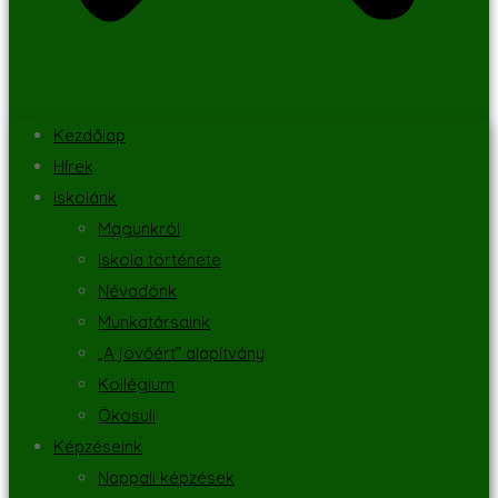
Kezdőlap
Hírek
Iskolánk
Magunkról
Iskola története
Névadónk
Munkatársaink
„A jövőért” alapítvány
Kollégium
Ökosuli
Képzéseink
Nappali képzések