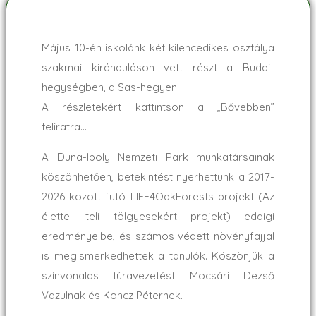
Május 10-én iskolánk két kilencedikes osztálya
szakmai kiránduláson vett részt a Budai-
hegységben, a Sas-hegyen.
A részletekért kattintson a „Bővebben”
feliratra…
A Duna-Ipoly Nemzeti Park munkatársainak
köszönhetően, betekintést nyerhettünk a 2017-
2026 között futó LIFE4OakForests projekt (Az
élettel teli tölgyesekért projekt) eddigi
eredményeibe, és számos védett növényfajjal
is megismerkedhettek a tanulók. Köszönjük a
színvonalas túravezetést Mocsári Dezső
Vazulnak és Koncz Péternek.