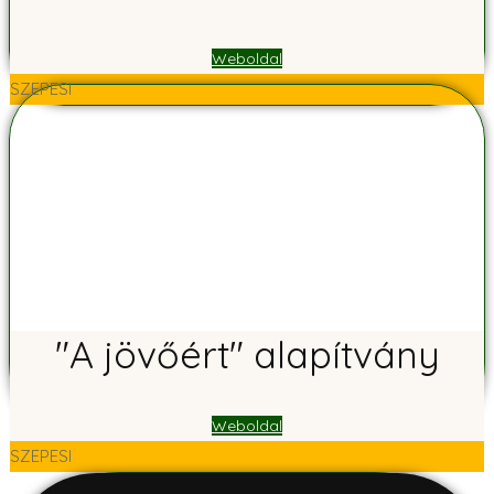
Weboldal
SZEPESI
"A jövőért" alapítvány
Weboldal
SZEPESI