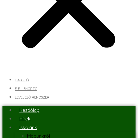
E-NAPLÓ
E-ELLENŐRZŐ
LEVELEZŐ RENDSZER
Kezdőlap
Hírek
Iskolánk
Magunkról