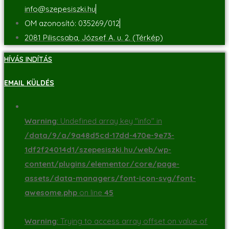
info@szepesiszki.hu
OM azonosító: 035269/012
2081 Piliscsaba, József A. u. 2. (Térkép)
HÍVÁS INDÍTÁS
EMAIL KÜLDÉS
Warning
: Undefined array key "info" in
/data/9/a/9a48d5cd-17dd-470e-9e73-
1df2f24014d1/szepesiszki.hu/web/wp-
content/plugins/elementor/core/page-
assets/data-managers/font-icon-svg/font-
awesome.php
on line
45
Warning
: Trying to access array offset on value of