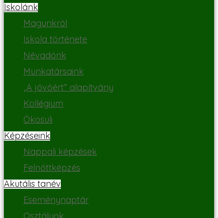
Iskolánk
Magunkról
Iskola története
Névadónk
Munkatársaink
„A jövőért” alapítvány
Kollégium
Ökosuli
Képzéseink
Nappali képzések
Felnőttképzés
Akutális tanév
Eseménynaptár
Osztályok