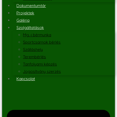
Dokumentumtár
Projektek
Galéria
Szolgáltatások
Mg.-i bérmunka
Sportcsarnok bérlés
Szálláshely
Terembérlés
Tanfolyami képzés
Jogosítvány szerzés
Kapcsolat