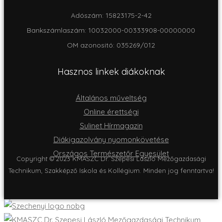
Adószám: 15823175-2-42
Bankszámlaszám: 10032000-00333908-00000000
OM azonositó: 035269/012
Hasznos linkek diákoknak
Általános műveltség
Online érettségi
Sulinet Hírmagazin
Diákigazolvány nyomonkövetése
Országos Természetőr Egyesület
Copyright © 2023 KMASZC Dr. Szepesi László Mezőgazdasági
Technikum, Szakképző Iskola és Kollégium. Minden jog fenntartva!