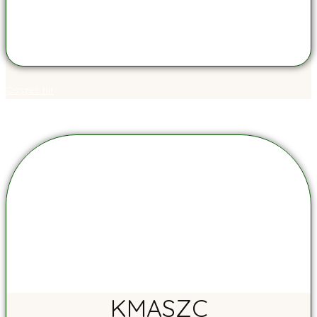
Összes hír
KMASZC