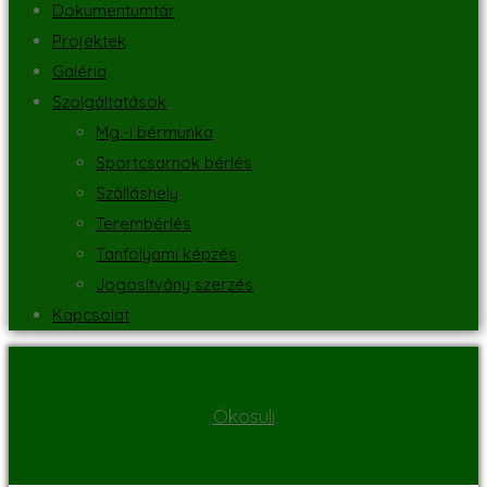
Dokumentumtár
Projektek
Galéria
Szolgáltatások
Mg.-i bérmunka
Sportcsarnok bérlés
Szálláshely
Terembérlés
Tanfolyami képzés
Jogosítvány szerzés
Kapcsolat
Ökosuli