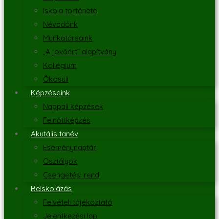
Iskola története
Névadónk
Munkatársaink
„A jövőért” alapítvány
Kollégium
Ökosuli
Képzéseink
Nappali képzések
Felnőttképzés
Akutális tanév
Eseménynaptár
Osztályok
Csengetési rend
Beiskolázás
Felvételi tájékoztató
Jelentkezési lap