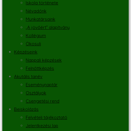
Iskola története
Névadónk
Munkatársaink
„A jövőért” alapítvány
Kollégium
Ökosuli
Képzéseink
Nappali képzések
Felnőttképzés
Akutális tanév
Eseménynaptár
Osztályok
Csengetési rend
Beiskolázás
Felvételi tájékoztató
Jelentkezési lap