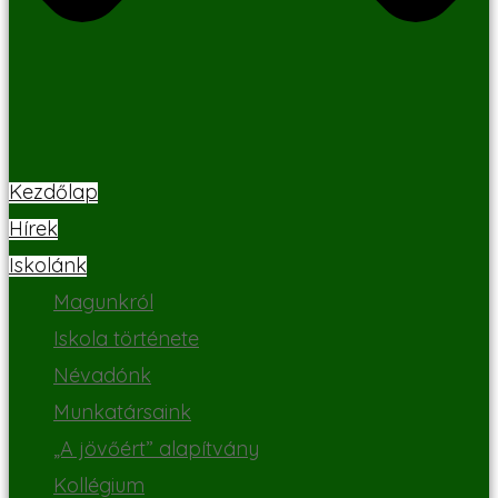
Kezdőlap
Hírek
Iskolánk
Magunkról
Iskola története
Névadónk
Munkatársaink
„A jövőért” alapítvány
Kollégium