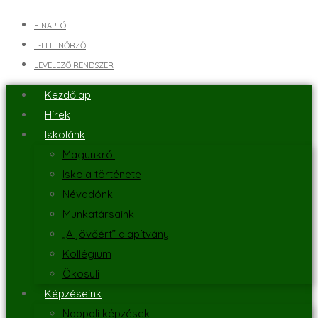
E-NAPLÓ
E-ELLENŐRZŐ
LEVELEZŐ RENDSZER
Kezdőlap
Hírek
Iskolánk
Magunkról
Iskola története
Névadónk
Munkatársaink
„A jövőért” alapítvány
Kollégium
Ökosuli
Képzéseink
Nappali képzések