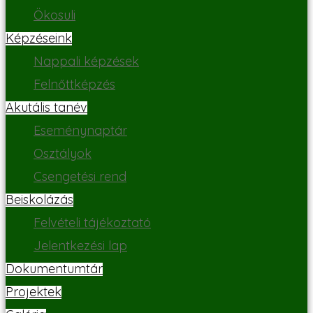
Ökosuli
Képzéseink
Nappali képzések
Felnőttképzés
Akutális tanév
Eseménynaptár
Osztályok
Csengetési rend
Beiskolázás
Felvételi tájékoztató
Jelentkezési lap
Dokumentumtár
Projektek