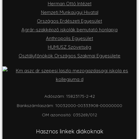
Herman Ottó Intézet
Nemzeti Munkaügyi Hivatal
Országos Erdészeti Egyesület
Agrár-szakképző iskolák bemutató honlapja
Anthropolis Egyesület
HUMUSZ Szövetség
Osztályfőnökök Országos Szakmai Egyesülete
Adószám: 15823175-2-42
Bankszámlaszám: 10032000-00333908-00000000
OM azonositó: 035269/012
Hasznos linkek diákoknak