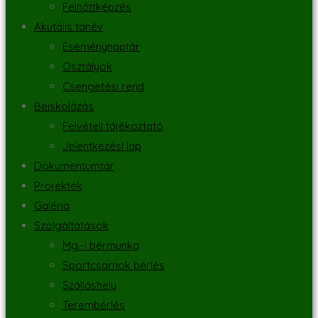
Felnőttképzés
Akutális tanév
Eseménynaptár
Osztályok
Csengetési rend
Beiskolázás
Felvételi tájékoztató
Jelentkezési lap
Dokumentumtár
Projektek
Galéria
Szolgáltatások
Mg.-i bérmunka
Sportcsarnok bérlés
Szálláshely
Terembérlés