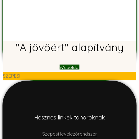
"A jövőért" alapítvány
Weboldal
SZEPESI
Hasznos linkek tanároknak
Szepesi levelezőrendszer