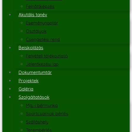
Felnőttképzés
Akutális tanév
Eseménynaptár
Osztályok
Csengetési rend
Beiskolázás
Felvételi tájékoztató
Jelentkezési lap
Dokumentumtár
Projektek
Galéria
Szolgáltatások
Mg.-i bérmunka
Sportcsarnok bérlés
Szálláshely
Terembérlés