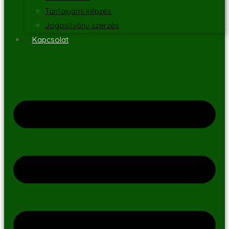
Tanfolyami képzés
Jogosítvány szerzés
Kapcsolat