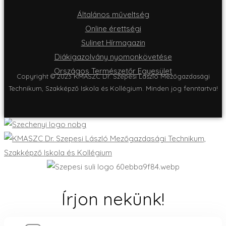
Általános műveltség
Online érettségi
Sulinet Hírmagazin
Diákigazolvány nyomonkövetése
Országos Természetőr Egyesület
Copyright © 2023 KMASZC Dr. Szepesi László Mezőgazdasági
Technikum, Szakképző Iskola és Kollégium. Minden jog fenntartva!
Írjon nekünk!