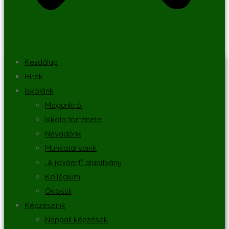
Kezdőlap
Hírek
Iskolánk
Magunkról
Iskola története
Névadónk
Munkatársaink
„A jövőért” alapítvány
Kollégium
Ökosuli
Képzéseink
Nappali képzések