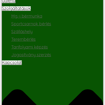
Galéria
Szolgáltatások
Mg.-i bérmunka
Sportcsarnok bérlés
Szálláshely
Terembérlés
Tanfolyami képzés
Jogosítvány szerzés
Kapcsolat