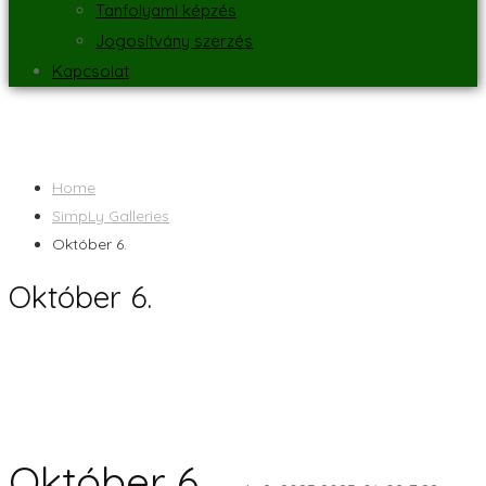
Tanfolyami képzés
Jogosítvány szerzés
Kapcsolat
Home
SimpLy Galleries
Október 6.
Október 6.
Október 6.