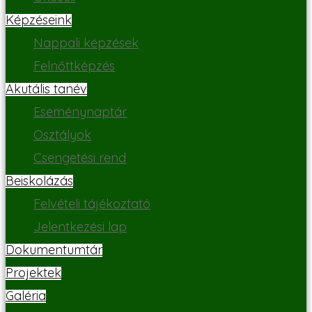
Képzéseink
Nappali képzések
Felnőttképzés
Akutális tanév
Eseménynaptár
Osztályok
Csengetési rend
Beiskolázás
Felvételi tájékoztató
Jelentkezési lap
Dokumentumtár
Projektek
Galéria