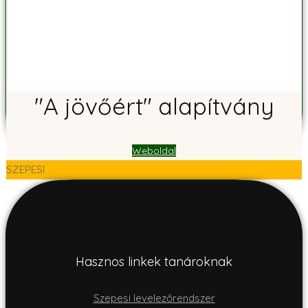
"A jövőért" alapítvány
Weboldal
SZEPESI
Hasznos linkek tanároknak
Szepesi levelezőrendszer