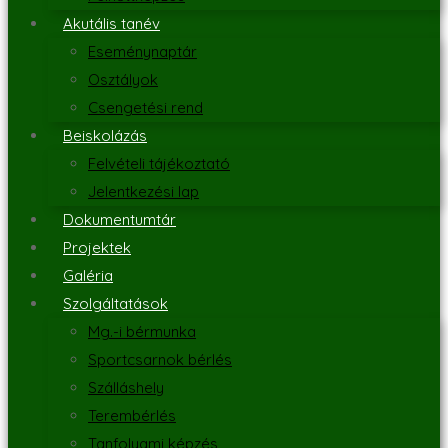
Akutális tanév
Eseménynaptár
Osztályok
Csengetési rend
Beiskolázás
Felvételi tájékoztató
Jelentkezési lap
Dokumentumtár
Projektek
Galéria
Szolgáltatások
Mg.-i bérmunka
Sportcsarnok bérlés
Szálláshely
Terembérlés
Tanfolyami képzés