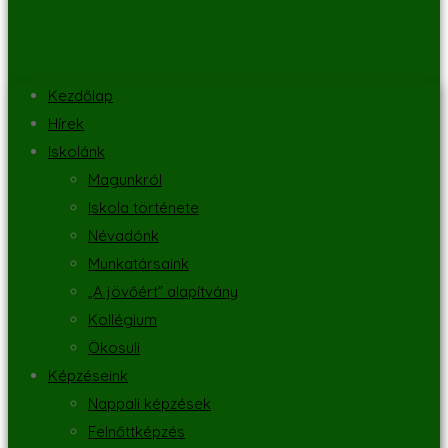
Kezdőlap
Hírek
Iskolánk
Magunkról
Iskola története
Névadónk
Munkatársaink
„A jövőért” alapítvány
Kollégium
Ökosuli
Képzéseink
Nappali képzések
Felnőttképzés