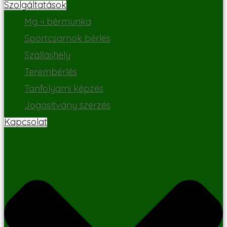
Szolgáltatások
Mg.-i bérmunka
Sportcsarnok bérlés
Szálláshely
Terembérlés
Tanfolyami képzés
Jogosítvány szerzés
Kapcsolat