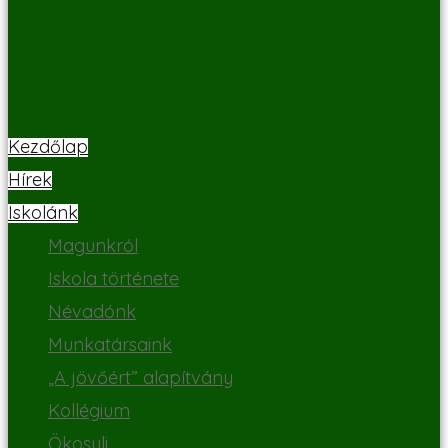
Kezdőlap
Hírek
Iskolánk
Magunkról
Iskola története
Névadónk
Munkatársaink
„A jövőért” alapítvány
Kollégium
Ökosuli