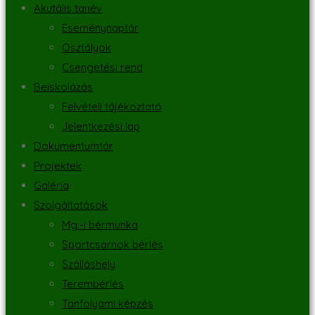
Akutális tanév
Eseménynaptár
Osztályok
Csengetési rend
Beiskolázás
Felvételi tájékoztató
Jelentkezési lap
Dokumentumtár
Projektek
Galéria
Szolgáltatások
Mg.-i bérmunka
Sportcsarnok bérlés
Szálláshely
Terembérlés
Tanfolyami képzés