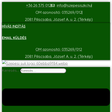
+36 26 375 012
info@szepesiszki.hu
OM azonosító: 035269/012
2081 Piliscsaba, József A. u. 2. (Térkép)
HÍVÁS INDÍTÁS
EMAIL KÜLDÉS
OM azonosító: 035269/012
2081 Piliscsaba, József A. u. 2. (Térkép)
Keresés…