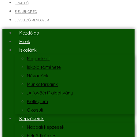
E-NAPLÓ
E-ELLENŐRZŐ
LEVELEZŐ RENDSZER
Kezdőlap
Hírek
Iskolánk
Magunkról
Iskola története
Névadónk
Munkatársaink
„A jövőért” alapítvány
Kollégium
Ökosuli
Képzéseink
Nappali képzések
Felnőttképzés