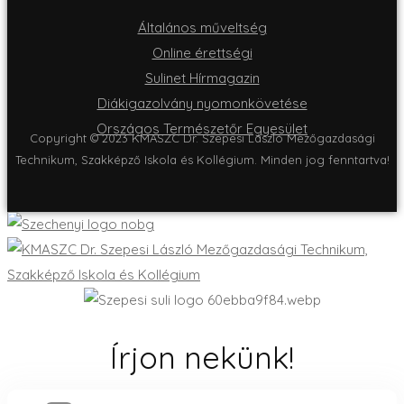
Általános műveltség
Online érettségi
Sulinet Hírmagazin
Diákigazolvány nyomonkövetése
Országos Természetőr Egyesület
Copyright © 2023 KMASZC Dr. Szepesi László Mezőgazdasági
Technikum, Szakképző Iskola és Kollégium. Minden jog fenntartva!
Írjon nekünk!