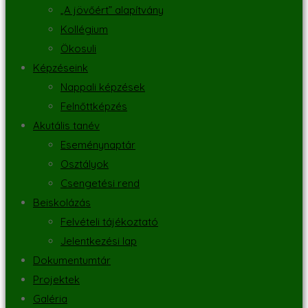
„A jövőért” alapítvány
Kollégium
Ökosuli
Képzéseink
Nappali képzések
Felnőttképzés
Akutális tanév
Eseménynaptár
Osztályok
Csengetési rend
Beiskolázás
Felvételi tájékoztató
Jelentkezési lap
Dokumentumtár
Projektek
Galéria