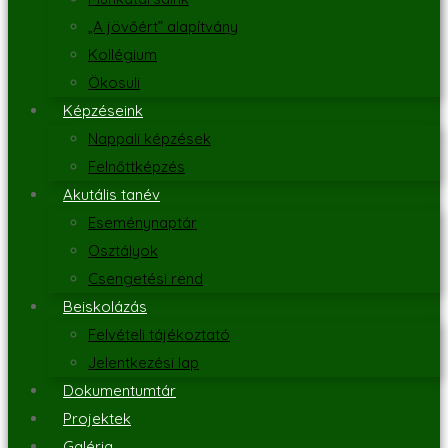
„A jövőért” alapítvány
Kollégium
Ökosuli
Képzéseink
Nappali képzések
Felnőttképzés
Akutális tanév
Eseménynaptár
Osztályok
Csengetési rend
Beiskolázás
Felvételi tájékoztató
Jelentkezési lap
Dokumentumtár
Projektek
Galéria