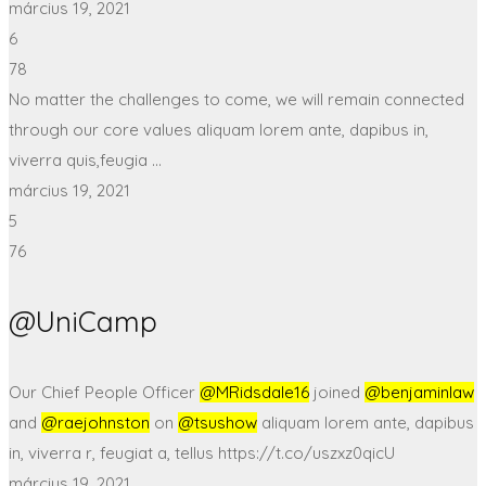
március 19, 2021
6
78
No matter the challenges to come, we will remain connected
through our core values aliquam lorem ante, dapibus in,
viverra quis,feugia ...
március 19, 2021
5
76
@UniCamp
Our Chief People Officer
@MRidsdale16
joined
@benjaminlaw
and
@raejohnston
on
@tsushow
aliquam lorem ante, dapibus
in, viverra r, feugiat a, tellus https://t.co/uszxz0qicU
március 19, 2021