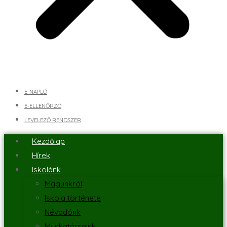
E-NAPLÓ
E-ELLENŐRZŐ
LEVELEZŐ RENDSZER
Kezdőlap
Hírek
Iskolánk
Magunkról
Iskola története
Névadónk
Munkatársaink