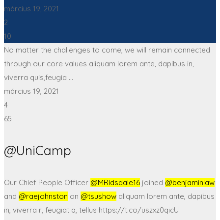
március 19, 2021
2
10
No matter the challenges to come, we will remain connected
through our core values aliquam lorem ante, dapibus in,
viverra quis,feugia ...
március 19, 2021
4
65
@UniCamp
Our Chief People Officer
@MRidsdale16
joined
@benjaminlaw
and
@raejohnston
on
@tsushow
aliquam lorem ante, dapibus
in, viverra r, feugiat a, tellus https://t.co/uszxz0qicU