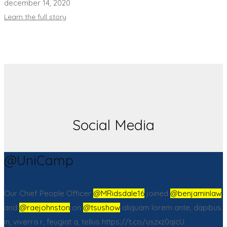
december 14, 2020
Learn the full story
Social Media
@UniCamp
Our Chief People Officer
@MRidsdale16
joined
@benjaminlaw
and
@raejohnston
on
@tsushow
aliquam lorem ante, dapibus
in, viverra r, feugiat a, tellus https://t.co/uszxz0qicU