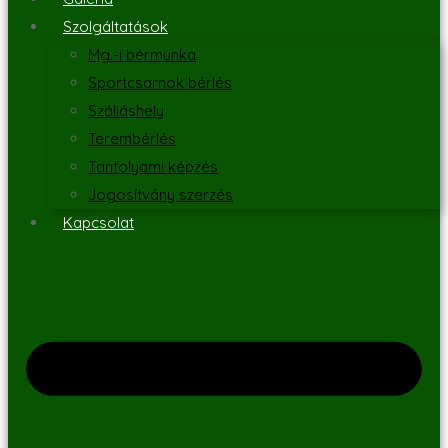
Szolgáltatások
Mg.-i bérmunka
Sportcsarnok bérlés
Szálláshely
Terembérlés
Tanfolyami képzés
Jogosítvány szerzés
Kapcsolat