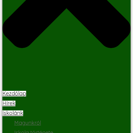
Kezdőlap
Hírek
Iskolánk
Magunkról
Iskola története