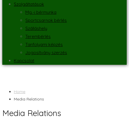
Szolgáltatások
Mg.-i bérmunka
Sportcsarnok bérlés
Szálláshely
Terembérlés
Tanfolyami képzés
Jogosítvány szerzés
Kapcsolat
Home
Media Relations
Media Relations