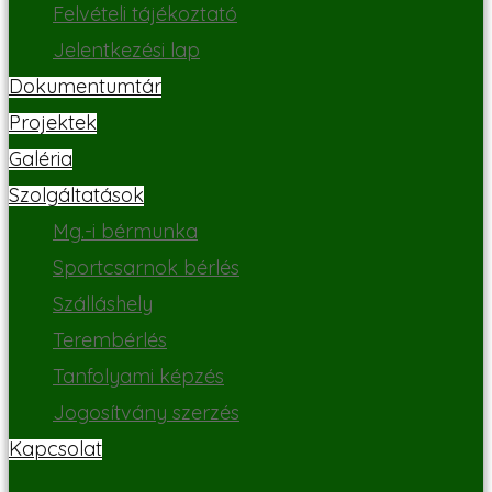
Felvételi tájékoztató
Jelentkezési lap
Dokumentumtár
Projektek
Galéria
Szolgáltatások
Mg.-i bérmunka
Sportcsarnok bérlés
Szálláshely
Terembérlés
Tanfolyami képzés
Jogosítvány szerzés
Kapcsolat