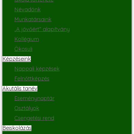
Névadónk
Munkatársaink
„A jövőért” alapítvány
Kollégium
Ökosuli
Képzéseink
Nappali képzések
Felnőttképzés
Akutális tanév
Eseménynaptár
Osztályok
Csengetési rend
Beiskolázás