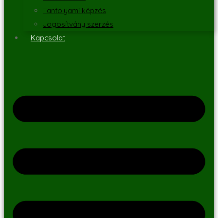
Tanfolyami képzés
Jogosítvány szerzés
Kapcsolat