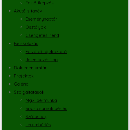
Felnőttképzés
Akutális tanév
Eseménynaptár
Osztályok
Csengetési rend
Beiskolázás
Felvételi tájékoztató
Jelentkezési lap
Dokumentumtár
Projektek
Galéria
Szolgáltatások
Mg.-i bérmunka
Sportcsarnok bérlés
Szálláshely
Terembérlés