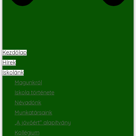
Kezdőlap
Hírek
Iskolánk
Magunkról
Iskola története
Névadónk
Munkatársaink
„A jövőért” alapítvány
Kollégium