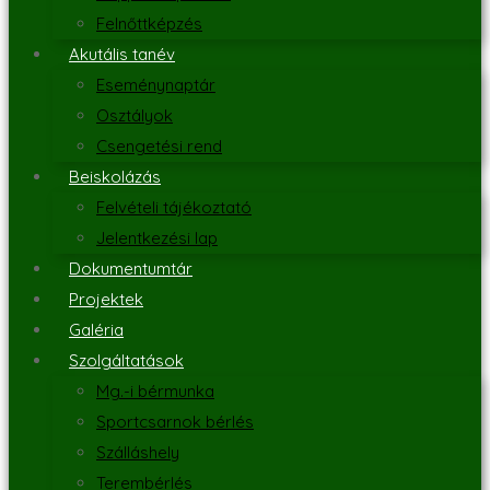
Felnőttképzés
Akutális tanév
Eseménynaptár
Osztályok
Csengetési rend
Beiskolázás
Felvételi tájékoztató
Jelentkezési lap
Dokumentumtár
Projektek
Galéria
Szolgáltatások
Mg.-i bérmunka
Sportcsarnok bérlés
Szálláshely
Terembérlés