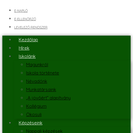
E-NAPLÓ
E-ELLENŐRZŐ
LEVELEZŐ RENDSZER
Kezdőlap
Hírek
Iskolánk
Magunkról
Iskola története
Névadónk
Munkatársaink
„A jövőért” alapítvány
Kollégium
Ökosuli
Képzéseink
Nappali képzések