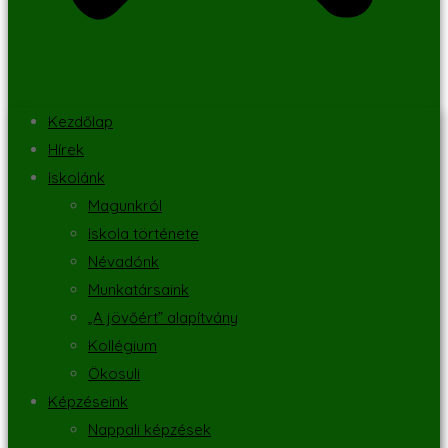
Kezdőlap
Hírek
Iskolánk
Magunkról
Iskola története
Névadónk
Munkatársaink
„A jövőért” alapítvány
Kollégium
Ökosuli
Képzéseink
Nappali képzések