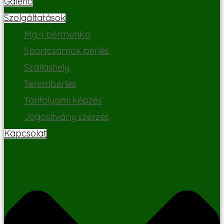
Galéria
Szolgáltatások
Mg.-i bérmunka
Sportcsarnok bérlés
Szálláshely
Terembérlés
Tanfolyami képzés
Jogosítvány szerzés
Kapcsolat