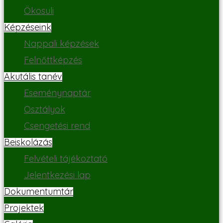
Ökosuli
Képzéseink
Nappali képzések
Felnőttképzés
Akutális tanév
Eseménynaptár
Osztályok
Csengetési rend
Beiskolázás
Felvételi tájékoztató
Jelentkezési lap
Dokumentumtár
Projektek