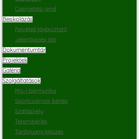
Csengetési rend
Beiskolázás
Felvételi tájékoztató
Jelentkezési lap
Dokumentumtár
Projektek
Galéria
Szolgáltatások
Mg.-i bérmunka
Sportcsarnok bérlés
Szálláshely
Terembérlés
Tanfolyami képzés