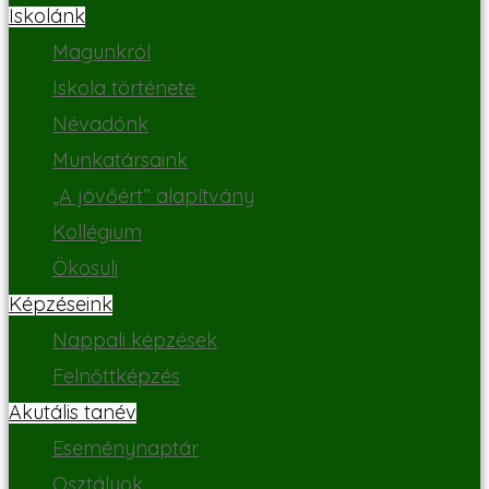
Iskolánk
Magunkról
Iskola története
Névadónk
Munkatársaink
„A jövőért” alapítvány
Kollégium
Ökosuli
Képzéseink
Nappali képzések
Felnőttképzés
Akutális tanév
Eseménynaptár
Osztályok