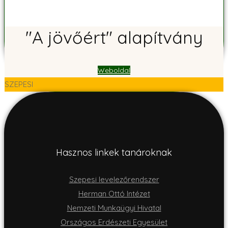
"A jövőért" alapítvány
Weboldal
SZEPESI
Hasznos linkek tanároknak
Szepesi levelezőrendszer
Herman Ottó Intézet
Nemzeti Munkaügyi Hivatal
Országos Erdészeti Egyesület