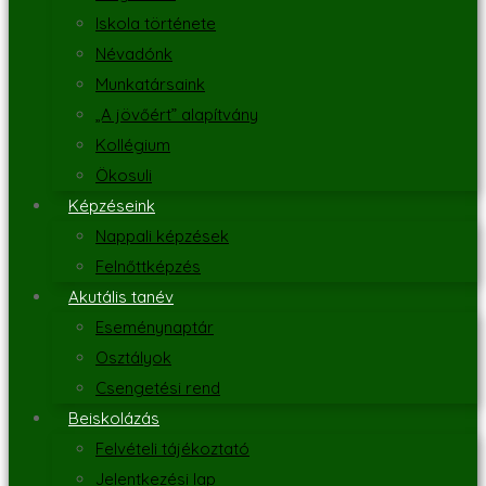
Iskola története
Névadónk
Munkatársaink
„A jövőért” alapítvány
Kollégium
Ökosuli
Képzéseink
Nappali képzések
Felnőttképzés
Akutális tanév
Eseménynaptár
Osztályok
Csengetési rend
Beiskolázás
Felvételi tájékoztató
Jelentkezési lap