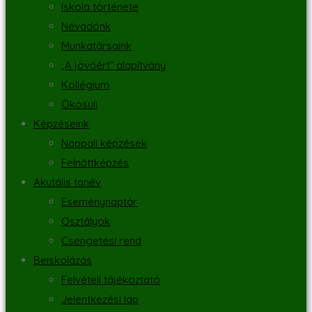
Iskola története
Névadónk
Munkatársaink
„A jövőért” alapítvány
Kollégium
Ökosuli
Képzéseink
Nappali képzések
Felnőttképzés
Akutális tanév
Eseménynaptár
Osztályok
Csengetési rend
Beiskolázás
Felvételi tájékoztató
Jelentkezési lap