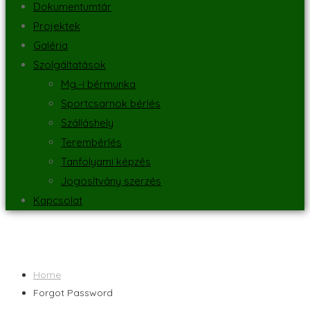
Dokumentumtár
Projektek
Galéria
Szolgáltatások
Mg.-i bérmunka
Sportcsarnok bérlés
Szálláshely
Terembérlés
Tanfolyami képzés
Jogosítvány szerzés
Kapcsolat
Home
Forgot Password