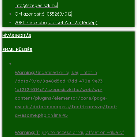
info@szepesiszki.hu
OM azonosító: 035269/012
2081 Piliscsaba, József A. u. 2. (Térkép)
HÍVÁS INDÍTÁS
EMAIL KÜLDÉS
Warning
: Undefined array key "info" in
/data/9/a/9a48d5cd-17dd-470e-9e73-
1df2f24014d1/szepesiszki.hu/web/wp-
content/plugins/elementor/core/page-
assets/data-managers/font-icon-svg/font-
awesome.php
on line
45
Warning
: Trying to access array offset on value of