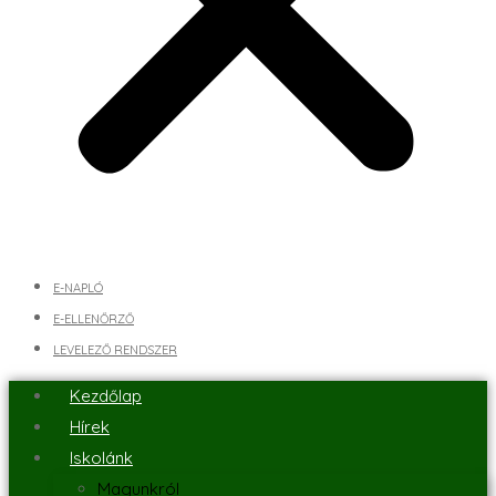
E-NAPLÓ
E-ELLENŐRZŐ
LEVELEZŐ RENDSZER
Kezdőlap
Hírek
Iskolánk
Magunkról