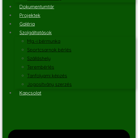
Dokumentumtár
Projektek
Galéria
Szolgáltatások
Mg.-i bérmunka
Sportcsarnok bérlés
Szálláshely
Terembérlés
Tanfolyami képzés
Jogosítvány szerzés
Kapcsolat